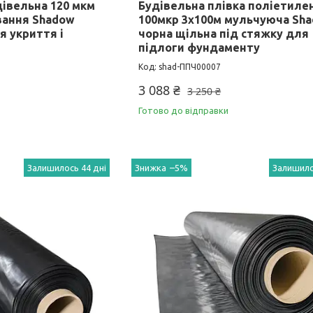
дівельна 120 мкм
Будівельна плівка поліетиле
вання Shadow
100мкр 3х100м мульчуюча Sh
я укриття і
чорна щільна під стяжку для
підлоги фундаменту
shad-ППЧ00007
3 088 ₴
3 250 ₴
Готово до відправки
Залишилось 44 дні
–5%
Залишило