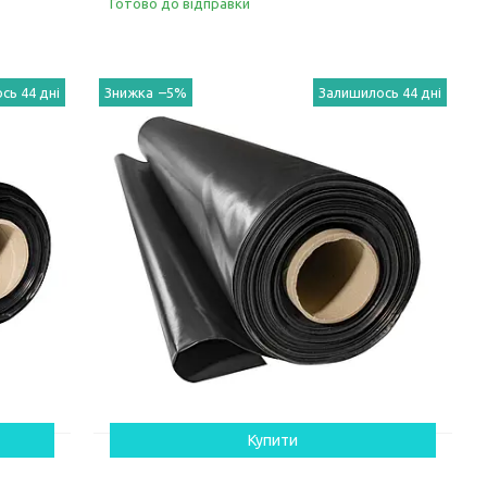
Готово до відправки
сь 44 дні
–5%
Залишилось 44 дні
Купити