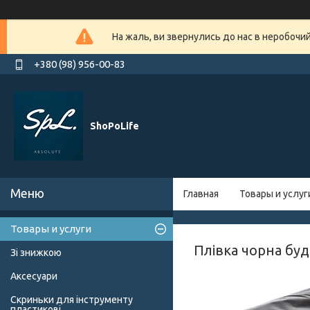
На жаль, ви звернулись до нас в неробочи
+380 (98) 956-00-83
ShoPoLife
Главная
Товары и услуг
Товары и услуги
Плівка чорна буд
Зі знижкою
Аксесуари
Скриньки для інструменту
пластикові