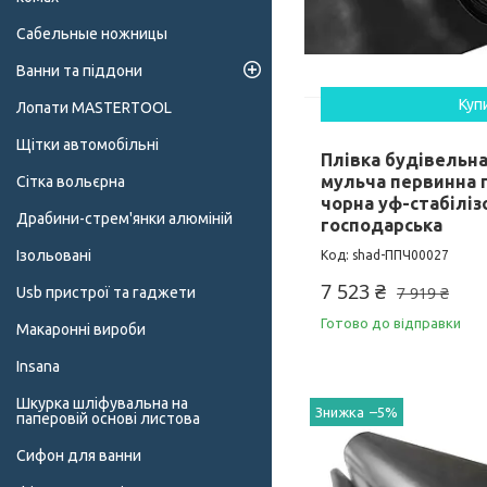
Сабельные ножницы
Ванни та піддони
Куп
Лопати MASTERTOOL
Щітки автомобільні
Плівка будівельна
мульча первинна 
Сітка вольєрна
чорна уф-стабіліз
Драбини-стрем'янки алюміній
господарська
Ізольовані
shad-ППЧ00027
7 523 ₴
7 919 ₴
Usb пристрої та гаджети
Готово до відправки
Макаронні вироби
Insana
Шкурка шліфувальна на
–5%
паперовій основі листова
Сифон для ванни