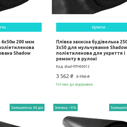
ити
Купити
 6х50м 200 мкм
Плівка захисна будівельна 25
поліетиленова
3х50 для мульчування Shado
ована Shadow
поліетиленова для укриття і
ремонту в рулоні
shad-ППЧ00012
3 562 ₴
3 750 ₴
Готово до відправки
Залишилось 44 дні
–5%
Залишило