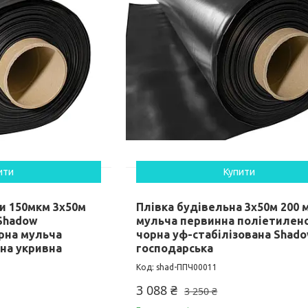
ити
Купити
и 150мкм 3х50м
Плівка будівельна 3х50м 200 
 Shadow
мульча первинна поліетилен
рна мульча
чорна уф-стабілізована Shad
на укривна
господарська
shad-ППЧ00011
3 088 ₴
3 250 ₴