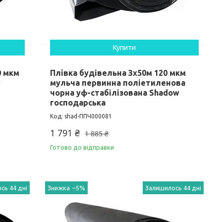
Купити
0 мкм
Плівка будівельна 3х50м 120 мкм
w
мульча первинна поліетиленова
чорна уф-стабілізована Shadow
господарська
shad-ППЧ000081
1 791 ₴
1 885 ₴
Готово до відправки
сь 44 дні
–5%
Залишилось 44 дні