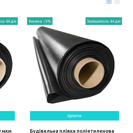
сь 44 дні
–5%
Залишилось 44 дні
Купити
0 мкм
Будівельна плівка поліетиленова