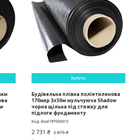
Купити
мкм
Будівельна плівка поліетиленова
ова
170мкр 3х50м мульчуюча Shadow
ow
чорна щільна під стяжку для
підлоги фундаменту
shad-ППЧ00010
2 731 ₴
2 875 ₴