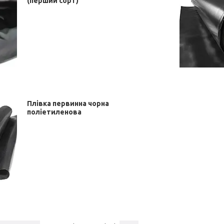
(перший сорт)
Плівка первинна чорна
поліетиленова