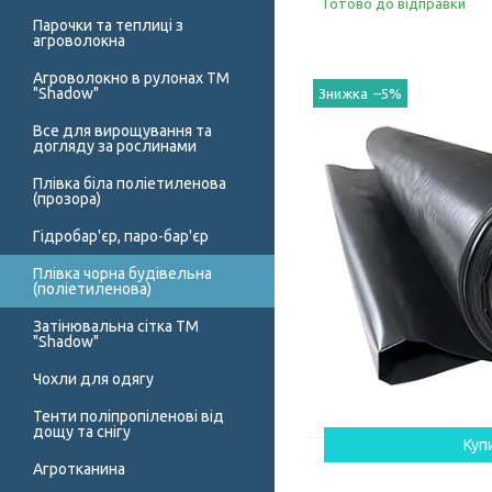
Готово до відправки
Парочки та теплиці з
агроволокна
Агроволокно в рулонах ТМ
"Shadow"
–5%
Все для вирощування та
догляду за рослинами
Плівка біла поліетиленова
(прозора)
Гідробар'єр, паро-бар'єр
Плівка чорна будівельна
(поліетиленова)
Затінювальна сітка ТМ
"Shadow"
Чохли для одягу
Тенти поліпропіленові від
дощу та снігу
Куп
Агротканина