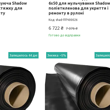
чуюча Shadow
6х50 для мульчування Shado
 стяжку для
поліетиленова для укриття і
нту
ремонту в рулоні
shad-ППЧ00026
6 722 ₴
7 076 ₴
Готово до відправки
Залишилось 44 дні
–5%
Залишило