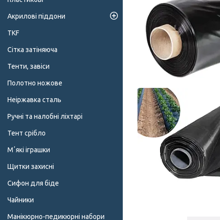
Акрилові піддони
TKF
Сітка затіняюча
Тенти, завіси
Полотно ножове
Неіржавка сталь
Ручні та налобні ліхтарі
Тент срібло
Мʼякі іграшки
Щитки захисні
Сифон для біде
Чайники
Манікюрно-педикюрні набори