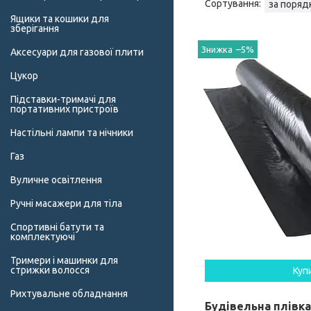
Ящики та кошики для
зберігання
–5%
Аксесуари для газової плити
Цукор
Підставки-тримачі для
портативних пристроїв
Настільні лампи та нічники
Газ
Вуличне освітлення
Ручні масажери для тіла
Спортивні батути та
комплектуючі
Тримери і машинки для
стрижки волосся
Куп
Рихтувальне обладнання
Будівельна плівк