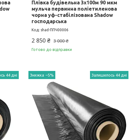
нова
Плівка будівельна 3х100м 90 мкм
adow
мульча первинна поліетиленова
чорна уф-стабілізована Shadow
господарська
shad-ППЧ00006
2 850 ₴
3 000 ₴
Готово до відправки
сь 44 дні
–5%
Залишилось 44 дні