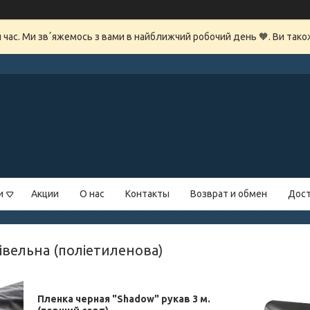
й час. Ми звʼяжемось з вами в найближчий робочий день 🧡. Ви так
и
Акции
О нас
Контакты
Возврат и обмен
Дост
івельна (поліетиленова)
Пленка черная "Shadow" рукав 3 м.