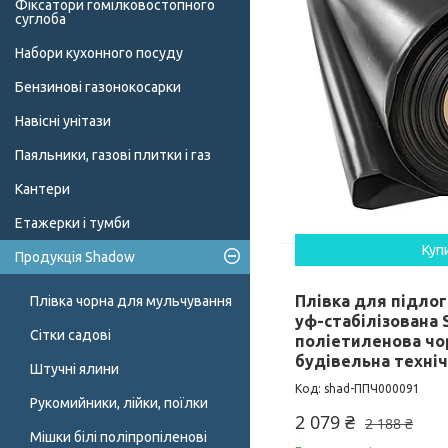
Фіксатори гомілковостопного
суглоба
Набори кухонного посуду
Бензинові газонокосарки
Навісні унітази
Паяльники, газові плитки і газ
Кантери
Етажерки і тумби
Куп
Продукція Shadow
Плівка для підлог
Плівка чорна для мульчування
уф-стабілізована
Сітки садові
поліетиленова чо
будівельна техніч
Штучні ялини
shad-ППЧ000091
Рукомийники, лійки, поїлки
2 079 ₴
2 188 ₴
Мішки білі поліпропіленові