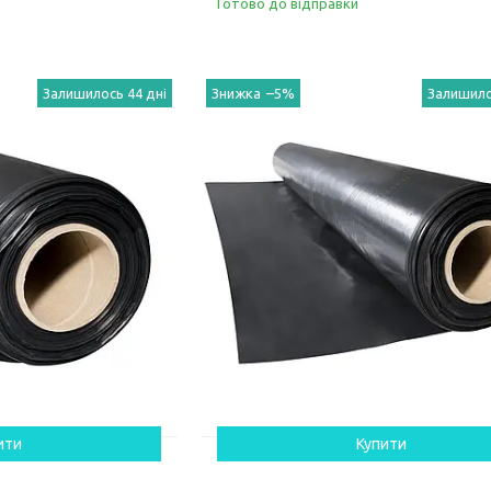
Готово до відправки
Залишилось 44 дні
–5%
Залишило
ити
Купити