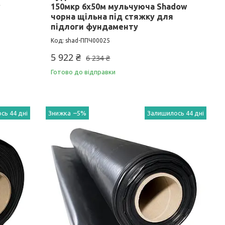
w
150мкр 6х50м мульчуюча Shadow
чорна щільна під стяжку для
підлоги фундаменту
shad-ППЧ00025
5 922 ₴
6 234 ₴
Готово до відправки
сь 44 дні
–5%
Залишилось 44 дні