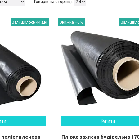
Залишилось 44 дні
–5%
Залишило
ити
Купити
а поліетиленова
Плівка захисна будівельна 17