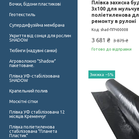
Плівка захисна бу
Бочки, бідони пластикові
3х100 для мульчу
поліетиленова дл
Геотекстиль
ремонту в рулоні
Супердифузійна мембрана
shad-ППЧ00008
Укриття від сонця для рослин
3 681 ₴
3 875 ₴
SHADOW
Готово до відправки
Тюбінги (надувні санки)
Агроволокно "Shadow"
пакетоване.
–5%
Плівка УФ-стабілізована
SHADOW
Крапельний полив
Москітні сітки
Плівка УФ стабілізована 12
місяців Кременчуг
Плівка поліетиленова
стабілізована "Планета
Пластик"