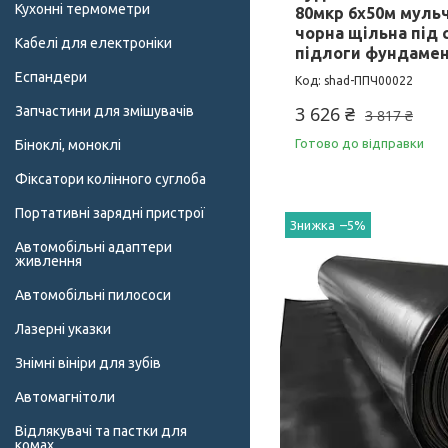
Кухонні термометри
80мкр 6х50м муль
чорна щільна під
Кабелі для електроніки
підлоги фундаме
Еспандери
shad-ППЧ00022
3 626 ₴
Запчастини для змішувачів
3 817 ₴
Готово до відправки
Біноклі, моноклі
Фіксатори колінного суглоба
Портативні зарядні пристрої
–5%
Автомобільні адаптери
живлення
Автомобільні пилососи
Лазерні указки
Знімні вініри для зубів
Автомагнітоли
Відлякувачі та пастки для
комах