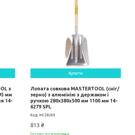
Купити
OL з
Лопата совкова MASTERTOOL (сніг/
95 мм
зерно) з алюмінію з держаком і
я 14-
ручкою 280х380х500 мм 1100 мм 14-
6279 SPL
ml-28269
813 ₴
Готово до відправки