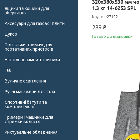
320х380х530 мм ч
1.3 кг 14-6253 SPL
Ящики та кошики для
зберігання
ml-27102
Аксесуари для газової плити
289 ₴
Цукор
Готово до відправки
Підставки-тримачі для
портативних пристроїв
Настільні лампи та нічники
Газ
Вуличне освітлення
Ручні масажери для тіла
Спортивні батути та
комплектуючі
Тримери і машинки для
стрижки волосся
Рихтувальне обладнання