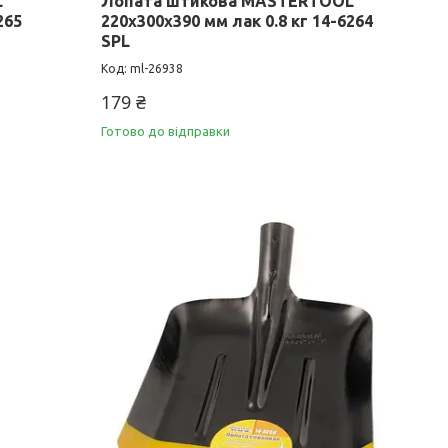
L
Лопата штикова MASTERTOOL
265
220х300х390 мм лак 0.8 кг 14-6264
SPL
ml-26938
179 ₴
Готово до відправки