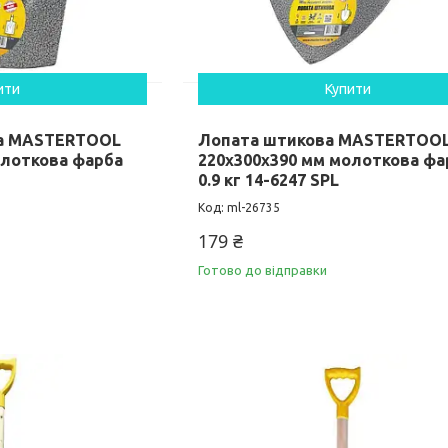
ити
Купити
а MASTERTOOL
Лопата штикова MASTERTOO
олоткова фарба
220х300х390 мм молоткова фа
0.9 кг 14-6247 SPL
ml-26735
179 ₴
Готово до відправки