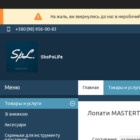
На жаль, ви звернулись до нас в неробочи
+380 (98) 956-00-83
ShoPoLife
Главная
Товары и услуг
Товары и услуги
Лопати MASTER
Зі знижкою
Аксесуари
Скриньки для інструменту
пластикові