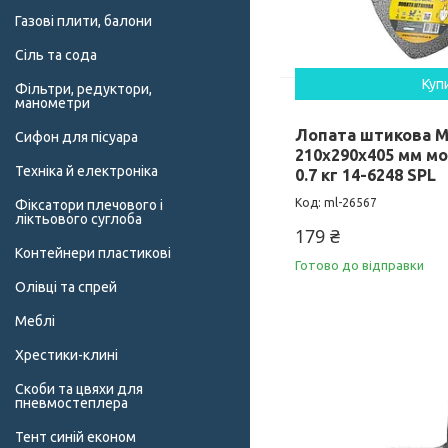
Газові плити, балони
Сіль та сода
Куп
Фільтри, редуктори,
манометри
Лопата штикова 
Сифон для пісуара
210х290х405 мм м
Техніка й електроніка
0.7 кг 14-6248 SPL
ml-26567
Фіксатори плечового і
ліктьового суглоба
179 ₴
Контейнери пластикові
Готово до відправки
Олівці та спрей
Меблі
Хрестики-клині
Скоби та цвяхи для
пневмостеплера
Тент синій економ