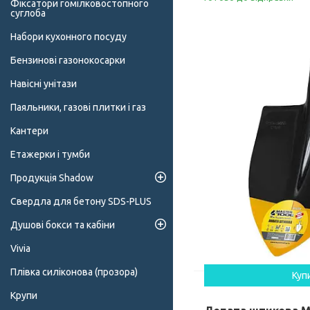
Фіксатори гомілковостопного
суглоба
Набори кухонного посуду
Бензинові газонокосарки
Навісні унітази
Паяльники, газові плитки і газ
Кантери
Етажерки і тумби
Продукція Shadow
Свердла для бетону SDS-PLUS
Душові бокси та кабіни
Vivia
Плівка силіконова (прозора)
Куп
Крупи