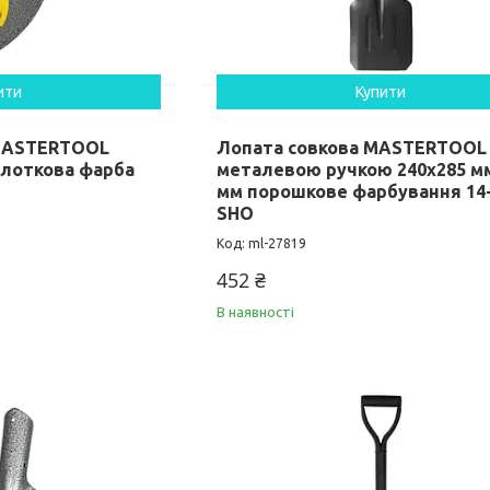
ити
Купити
MASTERTOOL
Лопата совкова MASTERTOOL 
олоткова фарба
металевою ручкою 240х285 мм
мм порошкове фарбування 14
SHO
ml-27819
452 ₴
В наявності