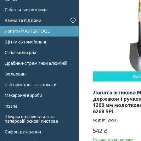
Сабельные ножницы
Ванни та піддони
Лопати MASTERTOOL
Щітки автомобільні
Сітка вольєрна
Драбини-стрем'янки алюміній
Ізольовані
Куп
Usb пристрої та гаджети
Лопата штикова 
Макаронні вироби
держаком і ручко
1200 мм молотков
Insana
6268 SPL
Шкурка шліфувальна на
ml-26939
паперовій основі листова
542 ₴
Сифон для ванни
Готово до відправки