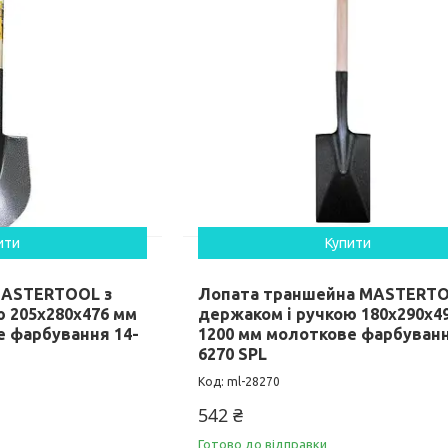
ити
Купити
MASTERTOOL з
Лопата траншейна MASTERTO
ю 205х280х476 мм
держаком і ручкою 180х290х4
е фарбування 14-
1200 мм молоткове фарбуванн
6270 SPL
ml-28270
542 ₴
Готово до відправки