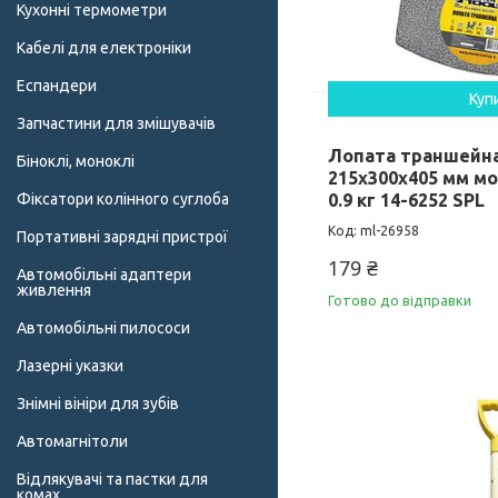
Кухонні термометри
Кабелі для електроніки
Еспандери
Куп
Запчастини для змішувачів
Лопата траншейн
Біноклі, моноклі
215х300х405 мм м
Фіксатори колінного суглоба
0.9 кг 14-6252 SPL
ml-26958
Портативні зарядні пристрої
179 ₴
Автомобільні адаптери
живлення
Готово до відправки
Автомобільні пилососи
Лазерні указки
Знімні вініри для зубів
Автомагнітоли
Відлякувачі та пастки для
комах