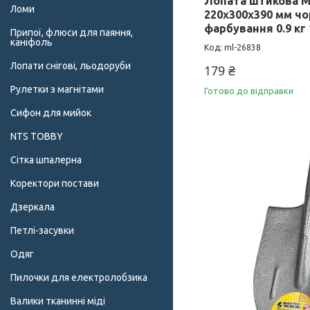
Лопата штикова 
Ломи
220х300х390 мм ч
фарбування 0.9 кг 
Припої, флюси для паяння,
каніфоль
ml-26838
Лопати снігові, льодоруби
179 ₴
Рулетки з магнітами
Готово до відправки
Сифон для мийок
NTS TOBBY
Сітка шпалерна
Коректори постави
Дзеркала
Петлі-засувки
Одяг
Пилочки для електролобзика
Валики тканинні міді