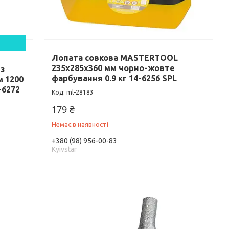
Лопата совкова MASTERTOOL
235х285х360 мм чорно-жовте
з
фарбування 0.9 кг 14-6256 SPL
 1200
-6272
ml-28183
179 ₴
Немає в наявності
+380 (98) 956-00-83
Kyivstar