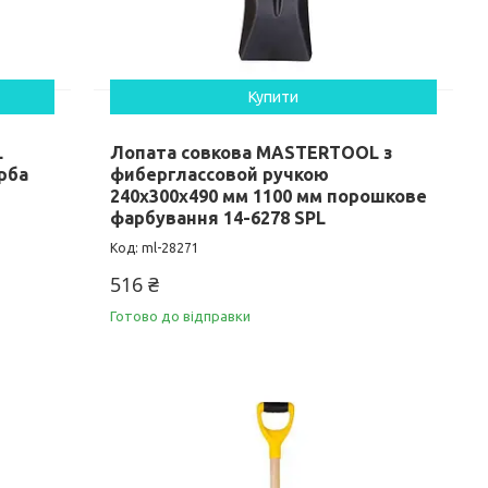
Купити
L
Лопата совкова MASTERTOOL з
рба
фиберглассовой ручкою
240х300х490 мм 1100 мм порошкове
фарбування 14-6278 SPL
ml-28271
516 ₴
Готово до відправки