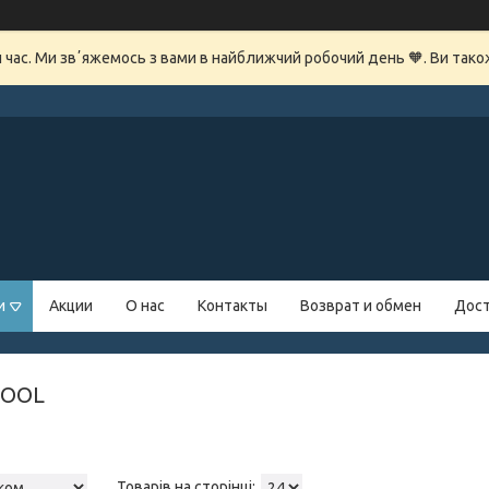
й час. Ми звʼяжемось з вами в найближчий робочий день 🧡. Ви так
и
Акции
О нас
Контакты
Возврат и обмен
Дост
TOOL