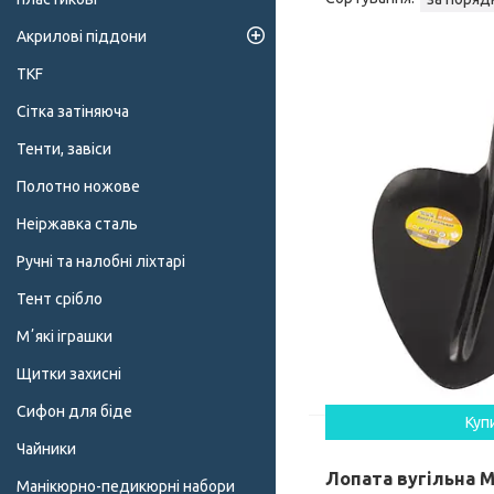
Акрилові піддони
TKF
Сітка затіняюча
Тенти, завіси
Полотно ножове
Неіржавка сталь
Ручні та налобні ліхтарі
Тент срібло
Мʼякі іграшки
Щитки захисні
Сифон для біде
Куп
Чайники
Лопата вугільна
Манікюрно-педикюрні набори