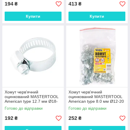
194
413
₴
₴
Купити
Купити
Хомут черв'ячний
Хомут черв'ячний
оцинкований MASTERTOOL
оцинкований MASTERTOOL
American type 12.7 мм Ø18-
American type 8.0 мм Ø12-20
32 мм 25 шт 20-1956 SPL
мм 50 шт 20-1902 SPL
Готово до відправки
Готово до відправки
192
252
₴
₴