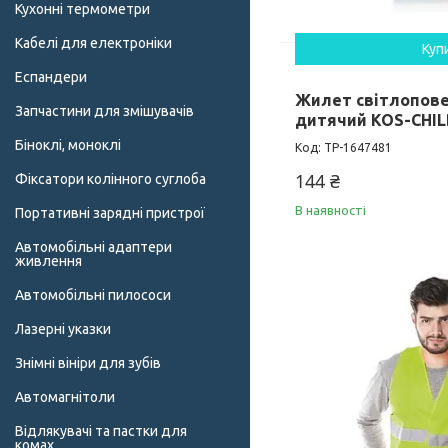
Кухонні термометри
Кабелі для електроніки
Куп
Еспандери
Жилет світлопов
Запчастини для змішувачів
дитячий KOS-CHIL
Біноклі, моноклі
TP-1647481
144 ₴
Фіксатори колінного суглоба
В наявності
Портативні зарядні пристрої
Автомобільні адаптери
живлення
Автомобільні пилососи
Лазерні указки
Знімні вініри для зубів
Автомагнітоли
Відлякувачі та пастки для
комах