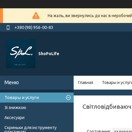
На жаль, ви звернулись до нас в неробочи
+380 (98) 956-00-83
ShoPoLife
Главная
Товары и услуг
Товары и услуги
Світловідбиваюч
Зі знижкою
Аксесуари
Скриньки для інструменту
пластикові