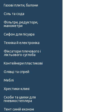
Газові плити, балони
Сіль та сода
Фільтри, редуктори,
манометри
Сифон для пісуара
Техніка й електроніка
Фіксатори плечового і
ліктьового суглоба
Контейнери пластикові
Олівці та спрей
Меблі
Хрестики-клині
Скоби та цвяхи для
пневмостеплера
Тент синій економ