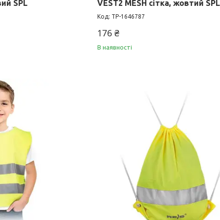
ий SPL
VEST2 MESH сітка, жовтий SP
TP-1646787
176 ₴
В наявності