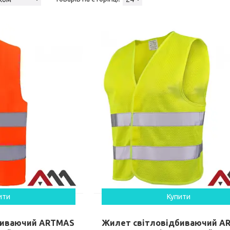
ити
Купити
биваючий ARTMAS
Жилет світловідбиваючий A