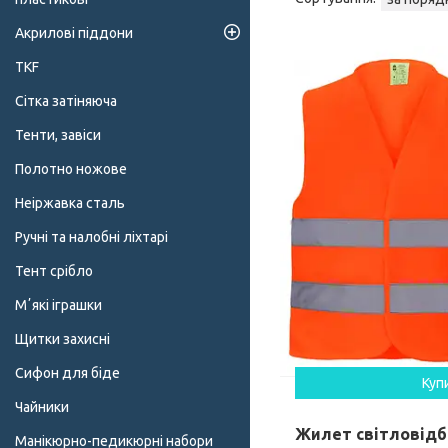
Акрилові піддони
TKF
Сітка затіняюча
Тенти, завіси
Полотно ножове
Неіржавка сталь
Ручні та налобні ліхтарі
Тент срібло
Мʼякі іграшки
Щитки захисні
Сифон для біде
Куп
Чайники
Жилет світловід
Манікюрно-педикюрні набори