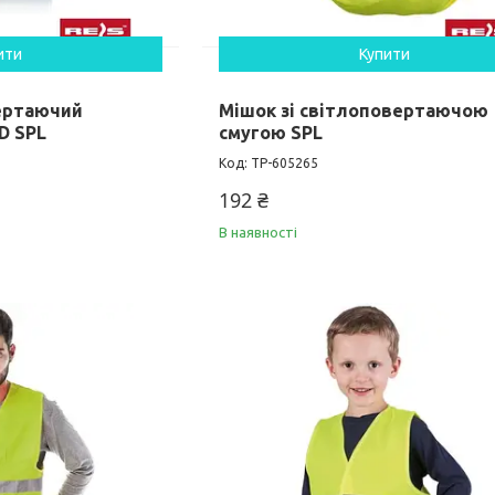
ити
Купити
ертаючий
Мішок зі світлоповертаючою
D SPL
смугою SPL
TP-605265
192 ₴
В наявності