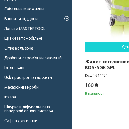
Сабельные ножницы
Ванни та піддони
Лопати MASTERTOOL
Щітки автомобільні
Куп
Сітка вольєрна
Драбини-стрем'янки алюміній
Жилет світлопове
KOS-5 SE SPL
Ізольовані
1647484
Usb пристрої та гаджети
160 ₴
Макаронні вироби
В наявності
Insana
Шкурка шліфувальна на
паперовій основі листова
Сифон для ванни