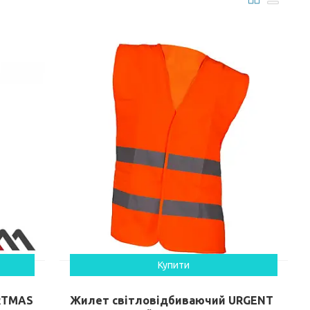
Купити
RTMAS
Жилет світловідбиваючий URGENT