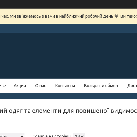
й час. Ми звʼяжемось з вами в найближчий робочий день 🧡. Ви так
и
Акции
О нас
Контакты
Возврат и обмен
Дост
ий одяг та елементи для повишеної видимос