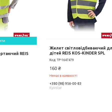
ити
Жилет світловідбиваючий д
дітей REIS KOS-KINDER SPL
ртаючий REIS
TP-1647479
160 ₴
Немає в наявності
+380 (98) 956-00-83
Kyivstar