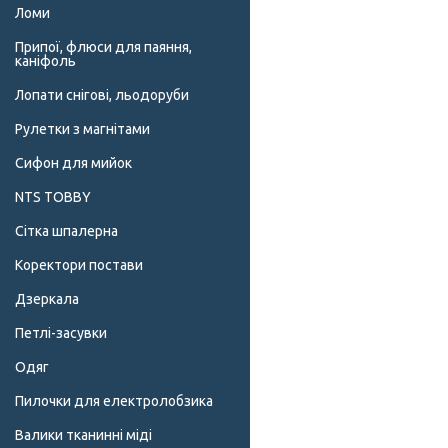
Ломи
Припої, флюси для паяння,
каніфоль
Лопати снігові, льодоруби
Рулетки з магнітами
Сифон для мийок
NTS TOBBY
Сітка шпалерна
Коректори постави
Дзеркала
Петлі-засувки
Одяг
Пилочки для електролобзика
Валики тканинні міді