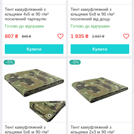
Тент камуфляжний з
Тент камуфляжний з
кільцями 4х5 м 90 г/м²
кільцями 6х8 м 90 г/м²
посилений тарпаулін
посилений від дощу
універсальний господарський
господарський
Готово до відправки
Готово до відправки
(ml-27993)
непромокальний (ml-26697)
807
1 935
₴
₴
849 ₴
2 037 ₴
Купити
Купити
–5%
–5%
Тент камуфляжний з
Тент камуфляжний з
кільцями 5х6 м 90 г/м²
кільцями 2х3 м 90 г/м²