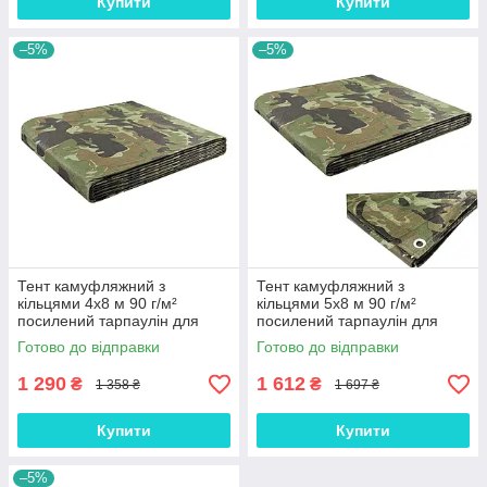
Купити
Купити
–5%
–5%
Тент камуфляжний з
Тент камуфляжний з
кільцями 4х8 м 90 г/м²
кільцями 5х8 м 90 г/м²
посилений тарпаулін для
посилений тарпаулін для
укриття зерна
укриття зерна
Готово до відправки
Готово до відправки
водонепроникний (ml-25847)
водонепроникний (ml-28152)
1 290
1 612
₴
₴
1 358 ₴
1 697 ₴
Купити
Купити
–5%