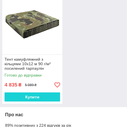
Тент камуфляжний з
кільцями 10х12 м 90 г/м²
посилений тарпаулін
універсальний господарський
Готово до відправки
(ml-31230)
4 835
₴
5 089 ₴
Купити
Про нас
89% позитивних з 224 відгуків за рік