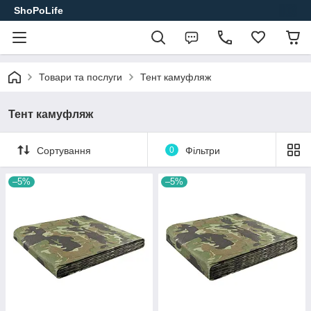
ShoPoLife
Товари та послуги
Тент камуфляж
Тент камуфляж
Сортування
0
Фільтри
–5%
–5%