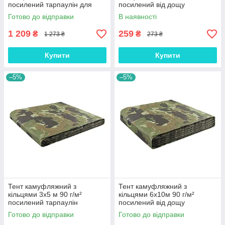
посилений тарпаулін для
посилений від дощу
укриття зерна
господарський
Готово до відправки
В наявності
водонепроникний (ml-26698)
непромокальний (ml-26086)
1 209
259
₴
₴
1 273 ₴
273 ₴
Купити
Купити
–5%
–5%
Тент камуфляжний з
Тент камуфляжний з
кільцями 3х5 м 90 г/м²
кільцями 6х10м 90 г/м²
посилений тарпаулін
посилений від дощу
універсальний господарський
господарський
Готово до відправки
Готово до відправки
(ml-26586)
непромокальний (ml-27874)