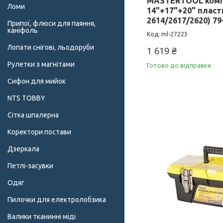
MASTERTOOL комп
Ломи
14"+17"+20" пласти
2614/2617/2620) 79
Припої, флюси для паяння,
каніфоль
ml-27223
Лопати снігові, льодоруби
1 619 ₴
Рулетки з магнітами
Готово до відправки
Сифон для мийок
NTS TOBBY
Сітка шпалерна
Коректори постави
Дзеркала
Петлі-засувки
Одяг
Пилочки для електролобзика
Валики тканинні міді