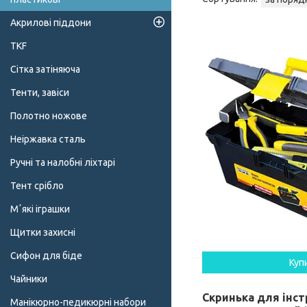
Акрилові піддони
TKF
Сітка затіняюча
Тенти, завіси
Полотно ножове
Неіржавка сталь
Ручні та налобні ліхтарі
Тент срібло
Мʼякі іграшки
Щитки захисні
Сифон для біде
Куп
Чайники
Скринька для інс
Манікюрно-педикюрні набори