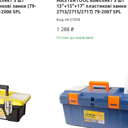
лект 3 шт
MASTERTOOL комплект 3 шт
кові замки (79-
13"+15"+17" пластикові замки 
-2006 SPL
2713/2715/2717) 79-2007 SPL
ml-27038
1 288 ₴
Готово до відправки