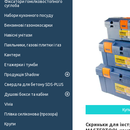
Фіксатори гомілковостопного
суглоба
Набори кухонного посуду
Бензинові газонокосарки
Навісні унітази
Паяльники, газові плитки і газ
Кантери
Етажерки і тумби
Продукція Shadow
Свердла для бетону SDS-PLUS
Душові бокси та кабіни
Vivia
Куп
Плівка силіконова (прозора)
Крупи
Скриньки для інс