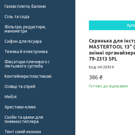
Газові плити, балони
Сіль та сода
Куп
Фільтри, редуктори,
манометри
Скринька для інс
Сифон для пісуара
MASTERTOOL 13" (
Техніка й електроніка
знімні органайзер
79-2313 SPL
Фіксатори плечового і
ліктьового суглоба
ml-26934
386 ₴
Контейнери пластикові
Готово до відправки
Олівці та спрей
Меблі
Хрестики-клині
Скоби та цвяхи для
пневмостеплера
Тент синій економ