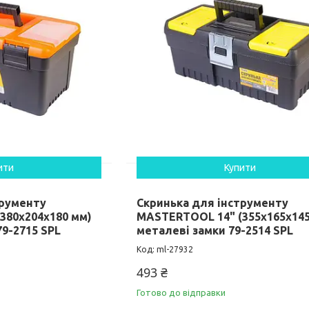
ити
Купити
трументу
Скринька для інструменту
380х204х180 мм)
MASTERTOOL 14" (355х165х145
79-2715 SPL
металеві замки 79-2514 SPL
ml-27932
493 ₴
Готово до відправки