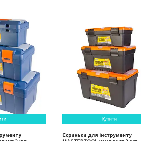
ити
Купити
трументу
Скриньки для інструменту