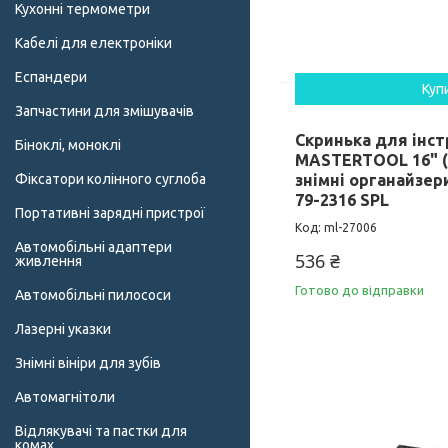
Кухонні термометри
Кабелі для електроніки
Еспандери
Куп
Запчастини для змішувачів
Скринька для інс
Біноклі, моноклі
MASTERTOOL 16" (
Фіксатори колінного суглоба
знімні органайзер
79-2316 SPL
Портативні зарядні пристрої
ml-27006
Автомобільні адаптери
536 ₴
живлення
Готово до відправки
Автомобільні пилососи
Лазерні указки
Знімні вініри для зубів
Автомагнітоли
Відлякувачі та пастки для
комах