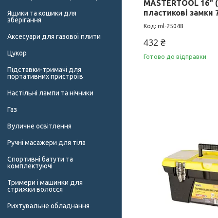
MASTERTOOL 16" (
пластикові замки 
Ящики та кошики для
зберігання
ml-25048
Аксесуари для газової плити
432 ₴
Цукор
Готово до відправки
Підставки-тримачі для
портативних пристроїв
Настільні лампи та нічники
Газ
Вуличне освітлення
Ручні масажери для тіла
Спортивні батути та
комплектуючі
Тримери і машинки для
стрижки волосся
Рихтувальне обладнання