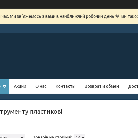
й час. Ми звʼяжемось з вами в найближчий робочий день 🧡. Ви так
и
Акции
О нас
Контакты
Возврат и обмен
Дост
струменту пластикові