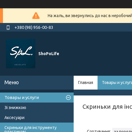
На жаль, ви звернулись до нас в неробочи
+380 (98) 956-00-83
ShoPoLife
Главная
Товары и услуг
Товары и услуги
Скриньки для ін
Зі знижкою
Аксесуари
Скриньки для інструменту
пластикові