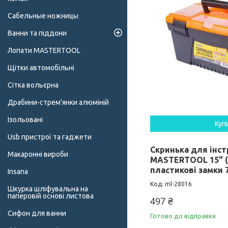
Сабельные ножницы
Ванни та піддони
Лопати MASTERTOOL
Щітки автомобільні
Сітка вольєрна
Драбини-стрем'янки алюміній
Ізольовані
Куп
Usb пристрої та гаджети
Скринька для інс
Макаронні вироби
MASTERTOOL 15" (
пластикові замки 
Insana
ml-28016
Шкурка шліфувальна на
паперовій основі листова
497 ₴
Сифон для ванни
Готово до відправки