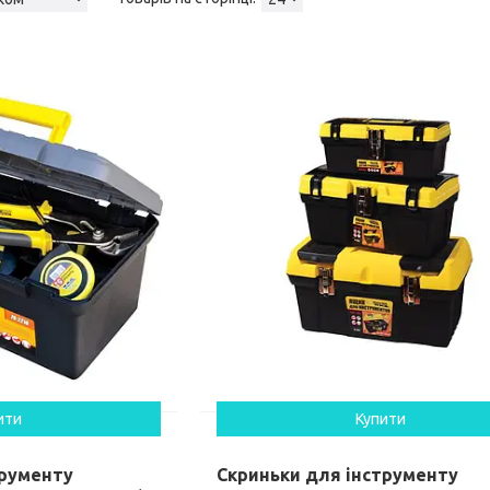
ити
Купити
трументу
Скриньки для інструменту