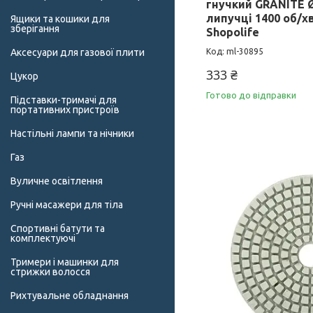
гнучкий GRANITE Ø
липучці 1400 об/хв
Ящики та кошики для
зберігання
Shopolife
Аксесуари для газової плити
ml-30895
333 ₴
Цукор
Готово до відправки
Підставки-тримачі для
портативних пристроїв
Настільні лампи та нічники
Газ
Вуличне освітлення
Ручні масажери для тіла
Спортивні батути та
комплектуючі
Тримери і машинки для
стрижки волосся
Рихтувальне обладнання