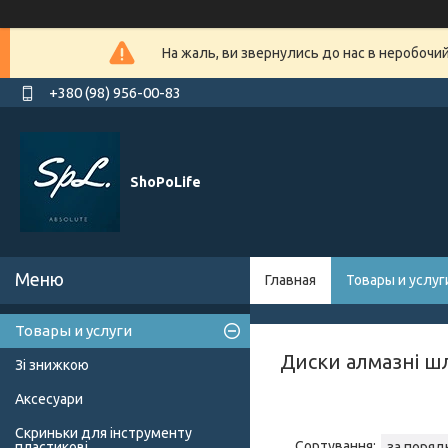
На жаль, ви звернулись до нас в неробочи
+380 (98) 956-00-83
ShoPoLife
Главная
Товары и услуг
Товары и услуги
Диски алмазні ш
Зі знижкою
Аксесуари
Скриньки для інструменту
пластикові