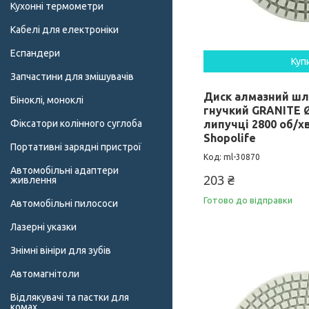
Кухонні термометри
Кабелі для електроніки
Еспандери
Куп
Запчастини для змішувачів
Диск алмазний ш
Біноклі, моноклі
гнучкий GRANITE Ø
Фіксатори колінного суглоба
липучці 2800 об/хв
Shopolife
Портативні зарядні пристрої
ml-30870
Автомобільні адаптери
203 ₴
живлення
Готово до відправки
Автомобільні пилососи
Лазерні указки
Знімні вініри для зубів
Автомагнітоли
Відлякувачі та пастки для
комах