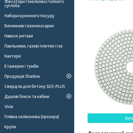
Фіксатори гомілковостопного
суглоба
Набори кухонного посуду
Бензинові газонокосарки
Навісні унітази
Паяльники, газові плитки і газ
Кантери
Етажерки і тумби
Продукція Shadow
Свердла для бетону SDS-PLUS
Душові бокси та кабіни
Vivia
Плівка силіконова (прозора)
Куп
Крупи