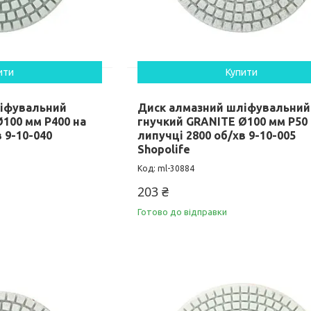
ити
Купити
ліфувальний
Диск алмазний шліфувальний
100 мм P400 на
гнучкий GRANITE Ø100 мм P50
 9-10-040
липучці 2800 об/хв 9-10-005
Shopolife
ml-30884
203 ₴
Готово до відправки