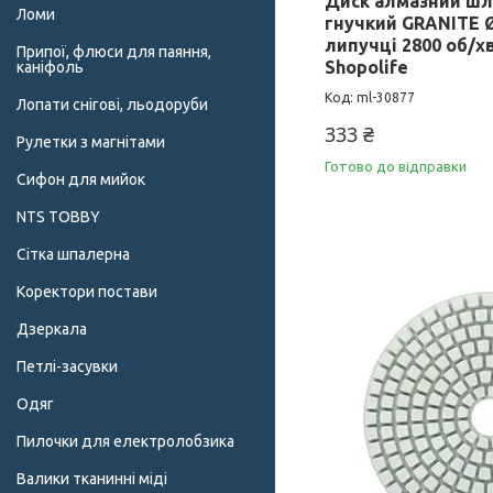
Диск алмазний ш
Ломи
гнучкий GRANITE Ø
липучці 2800 об/хв
Припої, флюси для паяння,
Shopolife
каніфоль
ml-30877
Лопати снігові, льодоруби
333 ₴
Рулетки з магнітами
Готово до відправки
Сифон для мийок
NTS TOBBY
Сітка шпалерна
Коректори постави
Дзеркала
Петлі-засувки
Одяг
Пилочки для електролобзика
Валики тканинні міді