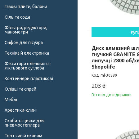
Газові плити, балони
Сіль та сода
Фільтри, редуктори,
манометри
Куп
Сифон для пісуара
Диск алмазний ш
Техніка й електроніка
гнучкий GRANITE Ø
липучці 2800 об/хв
Фіксатори плечового і
Shopolife
ліктьового суглоба
ml-30880
Контейнери пластикові
203 ₴
Олівці та спрей
Готово до відправки
Меблі
Хрестики-клині
Скоби та цвяхи для
пневмостеплера
Тент синій економ