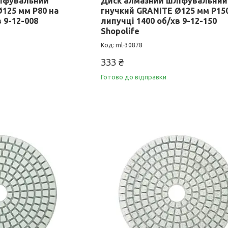
ліфувальний
Диск алмазний шліфувальний
125 мм P80 на
гнучкий GRANITE Ø125 мм P15
 9-12-008
липучці 1400 об/хв 9-12-150
Shopolife
ml-30878
333 ₴
Готово до відправки