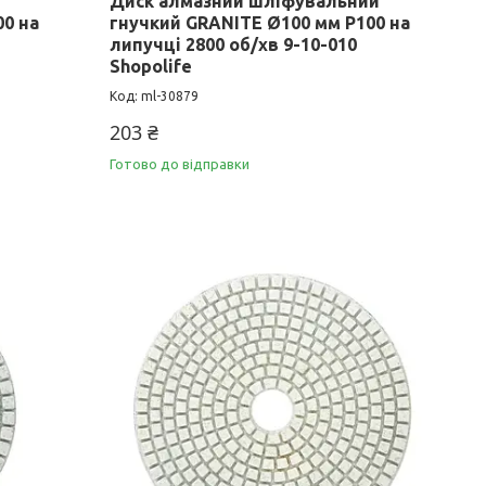
Диск алмазний шліфувальний
00 на
гнучкий GRANITE Ø100 мм P100 на
липучці 2800 об/хв 9-10-010
Shopolife
ml-30879
203 ₴
Готово до відправки