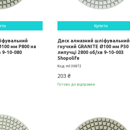
ити
Купити
ліфувальний
Диск алмазний шліфувальний
100 мм P800 на
гнучкий GRANITE Ø100 мм P30
 9-10-080
липучці 2800 об/хв 9-10-003
Shopolife
ml-30872
203 ₴
Готово до відправки