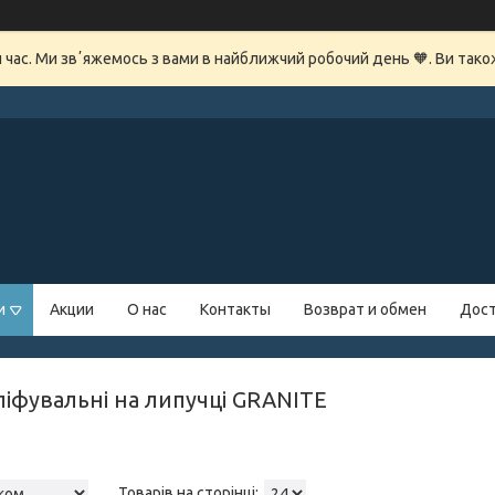
й час. Ми звʼяжемось з вами в найближчий робочий день 🧡. Ви так
и
Акции
О нас
Контакты
Возврат и обмен
Дост
ліфувальні на липучці GRANITE