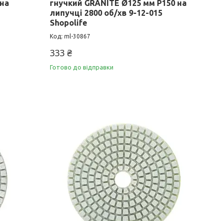
 на
гнучкий GRANITE Ø125 мм P150 на
липучці 2800 об/хв 9-12-015
Shopolife
ml-30867
333 ₴
Готово до відправки