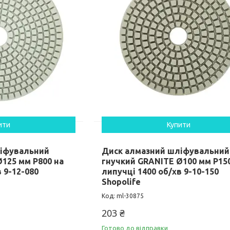
ити
Купити
ліфувальний
Диск алмазний шліфувальний
125 мм P800 на
гнучкий GRANITE Ø100 мм P15
 9-12-080
липучці 1400 об/хв 9-10-150
Shopolife
ml-30875
203 ₴
Готово до відправки