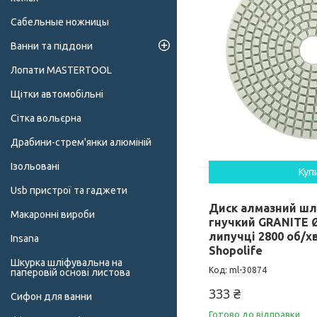
Сабельные ножницы
Ванни та піддони
Лопати MASTERTOOL
Щітки автомобільні
Сітка вольєрна
Драбини-стрем'янки алюміній
Ізольовані
Куп
Usb пристрої та гаджети
Диск алмазний ш
Макаронні вироби
гнучкий GRANITE Ø
липучці 2800 об/хв
Insana
Shopolife
Шкурка шліфувальна на
ml-30874
паперовій основі листова
333 ₴
Сифон для ванни
Готово до відправки