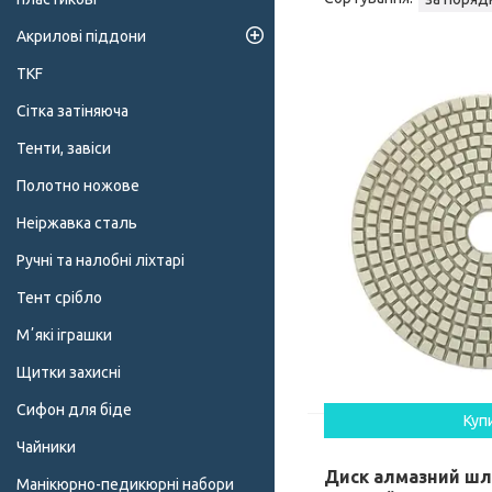
Акрилові піддони
TKF
Сітка затіняюча
Тенти, завіси
Полотно ножове
Неіржавка сталь
Ручні та налобні ліхтарі
Тент срібло
Мʼякі іграшки
Щитки захисні
Сифон для біде
Куп
Чайники
Диск алмазний ш
Манікюрно-педикюрні набори