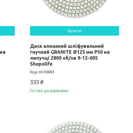
Купити
Диск алмазний шліфувальний
 на
гнучкий GRANITE Ø125 мм P50 на
липучці 2800 об/хв 9-12-005
Shopolife
ml-30885
333 ₴
Готово до відправки