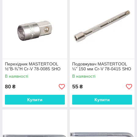
Перехідник MASTERTOOL
Подовжувач MASTERTOOL
½"В-⅜"Н Cr-V 78-0085 SHO
¼" 150 мм Cr-V 78-0415 SHO
В наявності
В наявності
80
55
₴
₴
Купити
Купити