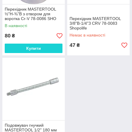
Перехідник MASTERTOOL
½"H-⅜"B з отвором для
воротка Cr-V 78-0086 SHO
Перехідник MASTERTOOL
3/8"В-1/4"З CRV 78-0083
В наявності
Shopolife
80
Немає в наявності
₴
47
₴
Купити
Подовжувач гнучкий
MASTERTOOL 1/2" 180 мм