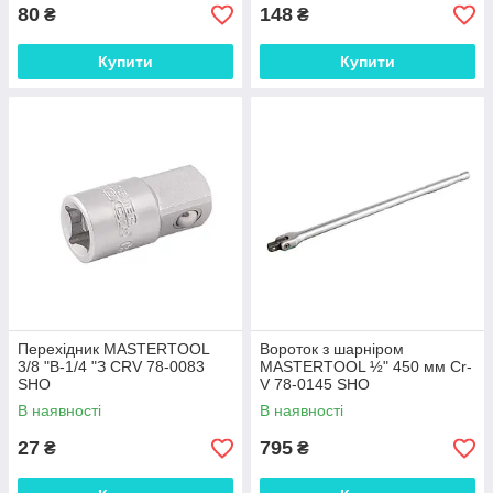
80
148
₴
₴
Купити
Купити
Перехідник MASTERTOOL
Вороток з шарніром
3/8 "В-1/4 "З CRV 78-0083
MASTERTOOL ½" 450 мм Cr-
SHO
V 78-0145 SHO
В наявності
В наявності
27
795
₴
₴