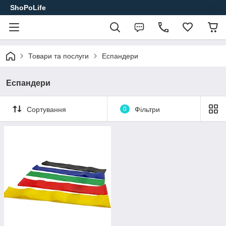
ShoPoLife
Товари та послуги
Еспандери
Еспандери
Сортування
0
Фільтри