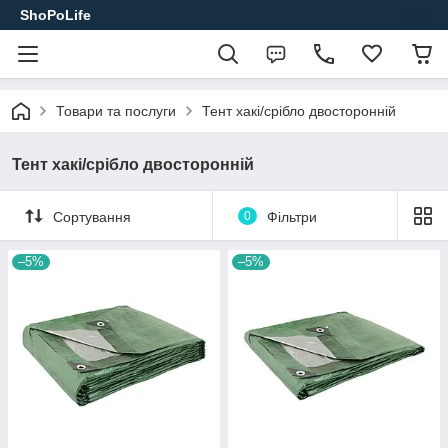
ShoPoLife
Товари та послуги
Тент хакі/срібло двосторонній
Тент хакі/срібло двосторонній
Сортування
0
Фільтри
–5%
–5%