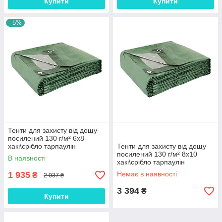
Купити
Купити
–5%
Тенти для захисту від дощу
посилений 130 г/м² 6х8
хакі\срібло тарпаулін
Тенти для захисту від дощу
будівельний
посилений 130 г/м² 8х10
В наявності
водонепроникний (ml-31117)
хакі\срібло тарпаулін
будівельний
1 935
Немає в наявності
₴
2 037 ₴
водонепроникний (ml-31107)
3 394
₴
Купити