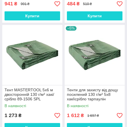
941
484
₴
₴
991 ₴
510 ₴
Купити
Купити
–5%
Тент MASTERTOOL 5х6 м
Тенти для захисту від дощу
двосторонній 130 г/м² хакі/
посилений 130 г/м² 5х8
срібло 89-1506 SPL
хакі\срібло тарпаулін
будівельний
В наявності
В наявності
водонепроникний (ml-31116)
1 273
1 612
₴
₴
1 697 ₴