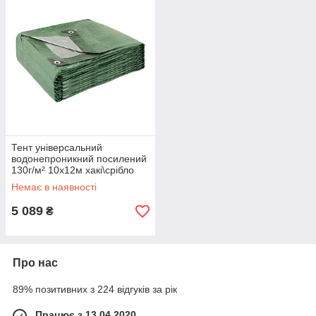
Тент універсальний
водонепроникний посилений
130г/м² 10х12м хакі\срібло
захист від дощу тарпаулін
Немає в наявності
(ml-31118)
5 089
₴
Про нас
89% позитивних з 224 відгуків за рік
Працює з 13.04.2020