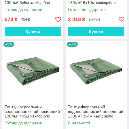
130г/м² 3х5м хакі\срібло
130г/м² 6х10м хакі\срібло
захист від дощу тарпаулін
захист від дощу тарпаулін
Готово до відправки
Готово до відправки
(ml-31120)
(ml-31130)
678
2 418
₴
₴
714 ₴
2 545 ₴
Купити
Купити
–5%
–5%
Тент універсальний
Тент універсальний
водонепроникний посилений
водонепроникний посилений
130г/м² 4х5м хакі\срібло
130г/м² 3х4м хакі\срібло
захист від дощу тарпаулін
захист від дощу тарпаулін
Готово до відправки
В наявності
(ml-31136)
(ml-31110)