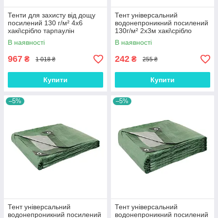
Тенти для захисту від дощу
Тент універсальний
посилений 130 г/м² 4х6
водонепроникний посилений
хакі\срібло тарпаулін
130г/м² 2х3м хакі\срібло
будівельний
захист від дощу тарпаулін
В наявності
В наявності
водонепроникний (ml-31121)
(ml-31124)
967
242
₴
₴
1 018 ₴
255 ₴
Купити
Купити
–5%
–5%
Тент універсальний
Тент універсальний
водонепроникний посилений
водонепроникний посилений