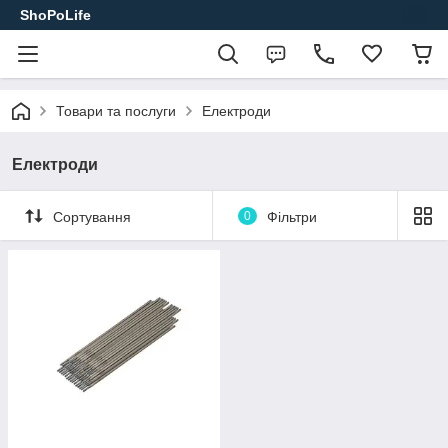
ShoPoLife
Товари та послуги
Електроди
Електроди
Сортування
0
Фільтри