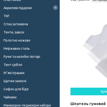
Акрилові піддони
TKF
Сітка затіняюча
Тенти, завіси
Полотно ножове
Неіржавка сталь
Ручні та налобні ліхтарі
Тент срібло
Мʼякі іграшки
Щитки захисні
Сифон для біде
Куп
Чайники
Шпатель гумовий
Манікюрно-педикюрні набори