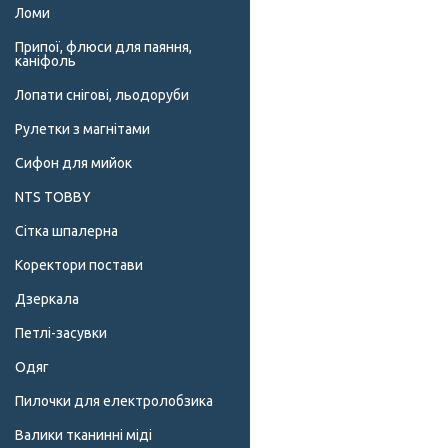
Ломи
Припої, флюси для паяння,
каніфоль
Лопати снігові, льодоруби
Рулетки з магнітами
Сифон для мийок
NTS TOBBY
Сітка шпалерна
Коректори постави
Дзеркала
Петлі-засувки
Одяг
Пилочки для електролобзика
Валики тканинні міді