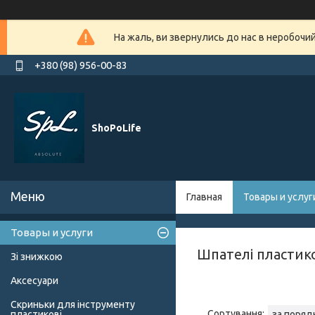
На жаль, ви звернулись до нас в неробочи
+380 (98) 956-00-83
ShoPoLife
Главная
Товары и услуг
Товары и услуги
Шпателі пластико
Зі знижкою
Аксесуари
Скриньки для інструменту
пластикові