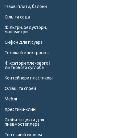
Газові плити, балони
Сіль та сода
Фільтри, редуктори,
манометри
Сифон для пісуара
Техніка й електроніка
Фіксатори плечового і
ліктьового суглоба
Контейнери пластикові
Олівці та спрей
Меблі
Хрестики-клині
Скоби та цвяхи для
пневмостеплера
Тент синій економ