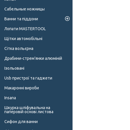
Сабельные ножницы
Ванни та піддони
Лопати MASTERTOOL
Щітки автомобільні
Сітка вольєрна
Драбини-стрем'янки алюміній
Ізольовані
Usb пристрої та гаджети
Макаронні вироби
Insana
Шкурка шліфувальна на
паперовій основі листова
Сифон для ванни