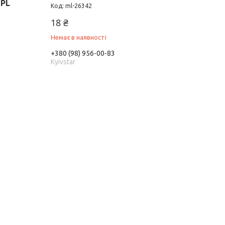
SPL
ml-26342
18 ₴
Немає в наявності
+380 (98) 956-00-83
Kyivstar