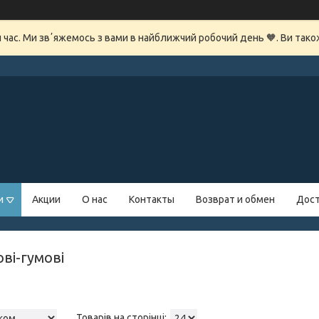
й час. Ми звʼяжемось з вами в найближчий робочий день 🧡. Ви так
и
Акции
О нас
Контакты
Возврат и обмен
Дост
ві-гумові