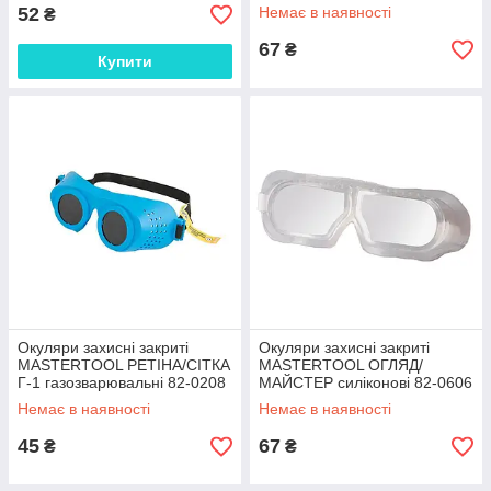
полікарбонат 82-0613 SPL
52
Немає в наявності
₴
67
₴
Купити
Окуляри захисні закриті
Окуляри захисні закриті
MASTERTOOL РЕТІНА/СІТКА
MASTERTOOL ОГЛЯД/
Г-1 газозварювальні 82-0208
МАЙСТЕР силіконові 82-0606
SPL
SPL
Немає в наявності
Немає в наявності
45
67
₴
₴