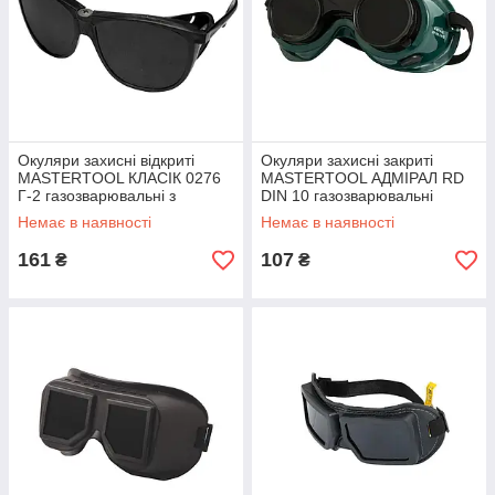
Окуляри захисні відкриті
Окуляри захисні закриті
MASTERTOOL КЛАСІК 0276
MASTERTOOL АДМІРАЛ RD
Г-2 газозварювальні з
DIN 10 газозварювальні
регульованими дужками 82-
відкидні 82-0203 SPL
Немає в наявності
Немає в наявності
0204 SPL
161
107
₴
₴