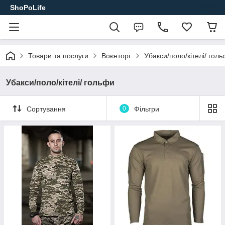
ShoPoLife
Товари та послуги
Воєнторг
Убакси/поло/кітелі/ гол
Убакси/поло/кітелі/ гольфи
Сортування
0
Фільтри