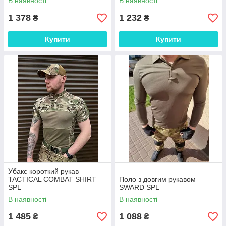
В наявності
В наявності
1 378
1 232
₴
₴
Купити
Купити
Убакс короткий рукав
TACTICAL COMBAT SHIRT
Поло з довгим рукавом
SPL
SWARD SPL
В наявності
В наявності
1 485
1 088
₴
₴