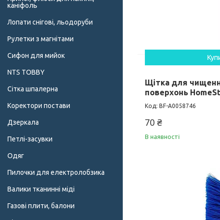
каніфоль
Лопати снігові, льодоруби
Рулетки з магнітами
Сифон для мийок
Куп
NTS TOBBY
Щітка для чищен
Сітка шпалерна
поверхонь HomeSt
Коректори постави
BF-А0058746
70 ₴
Дзеркала
В наявності
Петлі-засувки
Одяг
Пилочки для електролобзика
Валики тканинні міді
Газові плити, балони