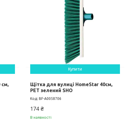
Купити
 см,
Щітка для вулиці HomeStar 40см,
PET зелений SHO
BF-А0058706
174 ₴
В наявності