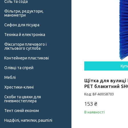
Сіль та сода
Фільтри, редуктори,
манометри
Сифон для пісуара
Техніка й електроніка
Фіксатори плечового і
ліктьового суглоба
Контейнери пластикові
Куп
Олівці та спрей
Меблі
Щітка для вулиці 
PET блакитний SH
Хрестики-клині
BF-А0058703
Скоби та цвяхи для
пневмостеплера
153 ₴
Тент синій економ
В наявності
Надфілі, напилки, рашпілі