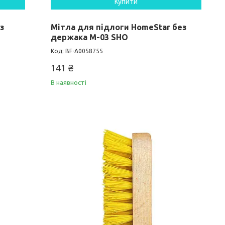
Купити
з
Мітла для підлоги HomeStar без
держака М-03 SHO
BF-А0058755
141 ₴
В наявності