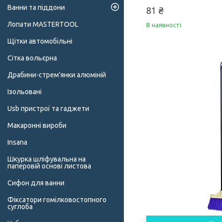
Ванни та піддони
81 ₴
Лопати MASTERTOOL
В наявності
Щітки автомобільні
Сітка вольєрна
Драбини-стрем'янки алюміній
Ізольовані
Usb пристрої та гаджети
Макаронні вироби
Insana
Шкурка шліфувальна на
паперовій основі листова
Сифон для ванни
Фіксатори гомілковостопного
суглоба