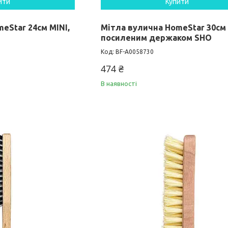
ити
Купити
eStar 24см MINI,
Мітла вулична HomeStar 30см 
посиленим держаком SHO
BF-А0058730
474 ₴
В наявності