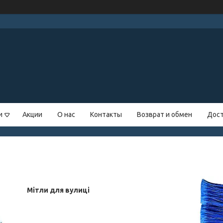
и
Акции
О нас
Контакты
Возврат и обмен
Дост
Мітли для вулиці