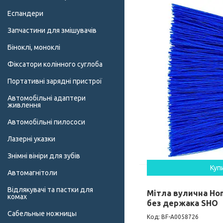
Еспандери
Запчастини для змішувачів
Біноклі, моноклі
Фіксатори колінного суглоба
Портативні зарядні пристрої
Автомобільні адаптери
живлення
Автомобільні пилососи
Лазерні указки
Знімні вініри для зубів
Куп
Автомагнітоли
Відлякувачі та пастки для
Мітла вулична Hom
комах
без держака SHO
Сабельные ножницы
BF-А0058726