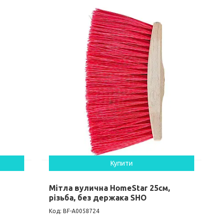
Купити
,
Мітла вулична HomeStar 25см,
різьба, без держака SHO
BF-А0058724