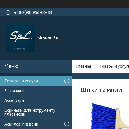
+380 (98) 956-00-83
ShoPoLife
Главная
Товары и услуг
Товары и услуги
Щітки та мітли
Зі знижкою
Аксесуари
Скриньки для інструменту
пластикові
Акрилові піддони