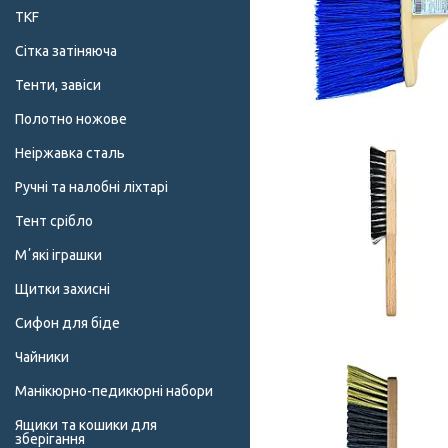
TKF
Сітка затіняюча
Тенти, завіси
Полотно ножове
Неіржавка сталь
Ручні та налобні ліхтарі
Тент срібло
Мʼякі іграшки
Щитки захисні
Сифон для біде
Чайники
Манікюрно-педикюрні набори
Ящики та кошики для
зберігання