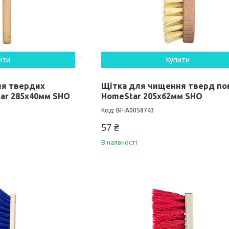
ити
Купити
ня твердих
Щітка для чищення тверд по
ar 285x40мм SHO
HomeStar 205x62мм SHO
BF-А0058743
57 ₴
В наявності