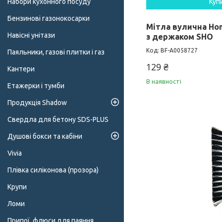
Набори кухонного посуду
Куп
Бензинові газонокосарки
Мітла вулична Hom
Навісні унітази
з держаком SHO
BF-А0058727
Паяльники, газові плитки і газ
129 ₴
Кантери
В наявності
Етажерки і тумби
Продукція Shadow
Свердла для бетону SDS-PLUS
Душові бокси та кабіни
Vivia
Плівка силіконова (прозора)
Крупи
Ломи
Припої, флюси для паяння,