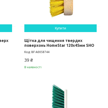
Купити
верх
Щітка для чищення твердих
поверхонь HomeStar 120x45мм SHO
BF-А0058744
39 ₴
В наявності