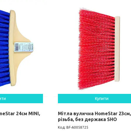
ити
Купити
eStar 24см MINI,
Мітла вулична HomeStar 23см
різьба, без держака SHO
BF-А0058725