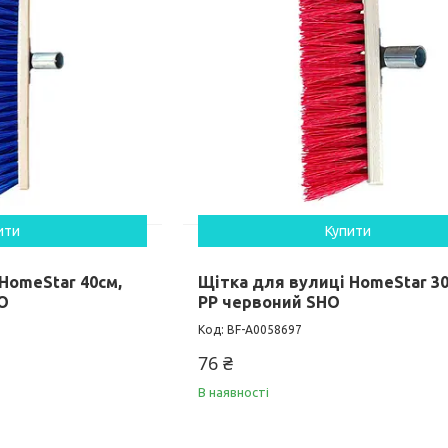
ити
Купити
HomeStar 40см,
Щітка для вулиці HomeStar 30
O
PP червоний SHO
BF-А0058697
76 ₴
В наявності