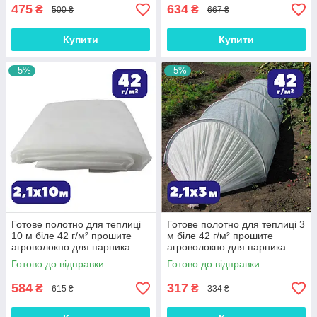
475
634
₴
₴
500 ₴
667 ₴
Купити
Купити
–5%
–5%
Готове полотно для теплиці
Готове полотно для теплиці 3
10 м біле 42 г/м² прошите
м біле 42 г/м² прошите
агроволокно для парника
агроволокно для парника
Shadow зимово-весняне на
Shadow зимово-весняне на
Готово до відправки
Готово до відправки
зиму
зиму
584
317
₴
₴
615 ₴
334 ₴