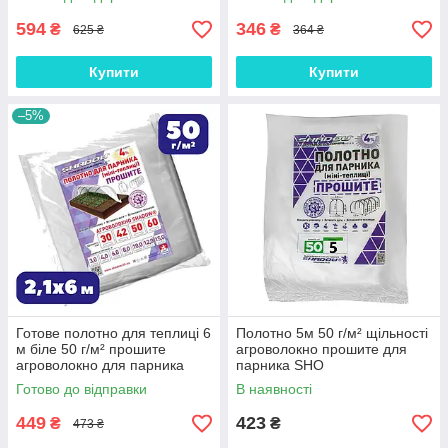
весняне на зиму
зиму
594
346
₴
₴
625 ₴
364 ₴
Купити
Купити
–5%
Готове полотно для теплиці 6
Полотно 5м 50 г/м² щільності
м біле 50 г/м² прошите
агроволокно прошите для
агроволокно для парника
парника SHO
Shadow зимово-весняне на
Готово до відправки
В наявності
зиму
449
423
₴
₴
473 ₴