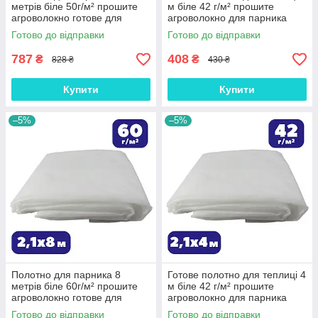
метрів біле 50г/м² прошите
м біле 42 г/м² прошите
агроволокно готове для
агроволокно для парника
теплиці Shadow зимово-
Shadow зимово-весняне на
Готово до відправки
Готово до відправки
весняне на зиму
зиму
787
408
₴
₴
828 ₴
430 ₴
Купити
Купити
–5%
–5%
Полотно для парника 8
Готове полотно для теплиці 4
метрів біле 60г/м² прошите
м біле 42 г/м² прошите
агроволокно готове для
агроволокно для парника
теплиці Shadow зимово-
Shadow зимово-весняне на
Готово до відправки
Готово до відправки