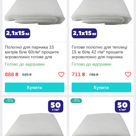
Полотно для парника 15
Готове полотно для теплиці
метрів біле 60г/м² прошите
15 м біле 42 г/м² прошите
агроволокно готове для
агроволокно для парника
теплиці Shadow зимово-
Shadow зимово-весняне на
Готово до відправки
Готово до відправки
весняне на зиму
зиму
888
711
₴
₴
935 ₴
748 ₴
Купити
Купити
–5%
–5%