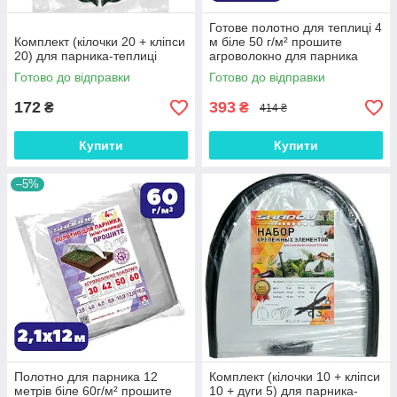
Готове полотно для теплиці 4
Комплект (кілочки 20 + кліпси
м біле 50 г/м² прошите
20) для парника-теплиці
агроволокно для парника
Shadow зимово-весняне на
Готово до відправки
Готово до відправки
зиму
172
393
₴
₴
414 ₴
Купити
Купити
–5%
Полотно для парника 12
Комплект (кілочки 10 + кліпси
метрів біле 60г/м² прошите
10 + дуги 5) для парника-