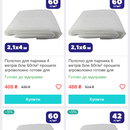
Полотно для парника 4
Полотно для парника 6
метрів біле 60г/м² прошите
метрів біле 60г/м² прошите
агроволокно готове для
агроволокно готове для
теплиці Shadow зимово-
теплиці Shadow зимово-
Готово до відправки
Готово до відправки
весняне на зиму
весняне на зиму
408
488
₴
₴
430 ₴
514 ₴
Купити
Купити
–5%
–5%