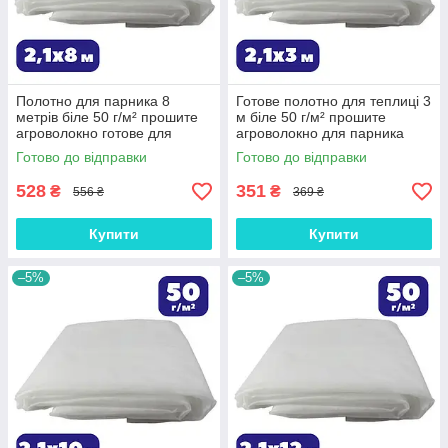
Полотно для парника 8
Готове полотно для теплиці 3
метрів біле 50 г/м² прошите
м біле 50 г/м² прошите
агроволокно готове для
агроволокно для парника
теплиці Shadow зимово-
Shadow зимово-весняне на
Готово до відправки
Готово до відправки
весняне на зиму
зиму
528
351
₴
₴
556 ₴
369 ₴
Купити
Купити
–5%
–5%