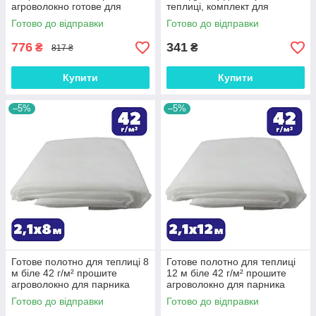
агроволокно готове для
теплиці, комплект для
теплиці Shadow зимово-
збирання парника з дуг
Готово до відправки
Готово до відправки
весняне на зиму
Shopolife
776
341
₴
₴
817 ₴
Купити
Купити
–5%
–5%
Готове полотно для теплиці 8
Готове полотно для теплиці
м біле 42 г/м² прошите
12 м біле 42 г/м² прошите
агроволокно для парника
агроволокно для парника
Shadow зимово-весняне на
Shadow зимово-весняне на
Готово до відправки
Готово до відправки
зиму
зиму