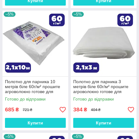
Купити
Купити
–5%
–5%
Полотно для парника 10
Полотно для парника 3
метрів біле 60г/м² прошите
метрів біле 60г/м² прошите
агроволокно готове для
агроволокно готове для
теплиці Shadow зимово-
теплиці Shadow зимово-
Готово до відправки
Готово до відправки
весняне на зиму
весняне на зиму
685
384
₴
₴
721 ₴
404 ₴
Купити
Купити
–5%
–5%