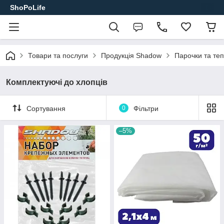
ShoPoLife
Товари та послуги
Продукція Shadow
Парочки та теп
Комплектуючі до хлопців
Сортування
0
Фільтри
–5%