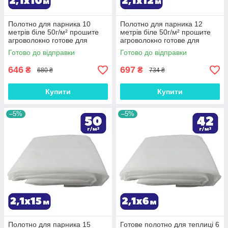
Полотно для парника 10
Полотно для парника 12
метрів біле 50г/м² прошите
метрів біле 50г/м² прошите
агроволокно готове для
агроволокно готове для
теплиці Shadow зимово-
теплиці Shadow зимово-
Готово до відправки
Готово до відправки
весняне на зиму
весняне на зиму
646
697
₴
₴
680 ₴
734 ₴
Купити
Купити
–5%
–5%
Полотно для парника 15
Готове полотно для теплиці 6