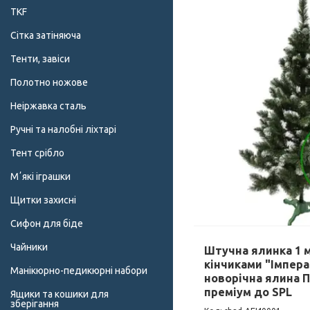
TKF
Сітка затіняюча
Тенти, завіси
Полотно ножове
Неіржавка сталь
Ручні та налобні ліхтарі
Тент срібло
Мʼякі іграшки
Щитки захисні
Сифон для біде
Чайники
Штучна ялинка 1 м
кінчиками "Імпера
Манікюрно-педикюрні набори
новорічна ялина П
преміум до SPL
Ящики та кошики для
зберігання