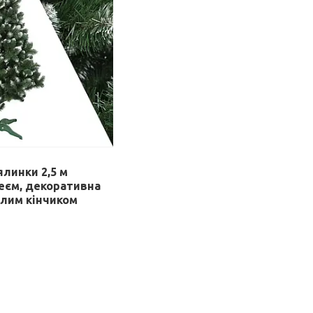
ялинки 2,5 м
неєм, декоративна
ілим кінчиком