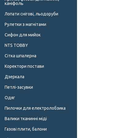
каніфоль
Лопати снігові, льодоруби
Рулетки з магнітами
Сифон для мийок
NTS TOBBY
Сітка шпалерна
Коректори постави
Дзеркала
Петлі-засувки
Одяг
Пилочки для електролобзика
Валики тканинні міді
Газові плити, балони