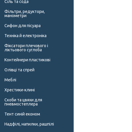
Сіль та сода
Фільтри, редуктори,
манометри
Сифон для пісуара
Техніка й електроніка
Фіксатори плечового і
ліктьового суглоба
Контейнери пластикові
Олівці та спрей
Меблі
Хрестики-клині
Скоби та цвяхи для
пневмостеплера
Тент синій економ
Надфілі, напилки, рашпілі