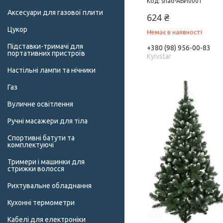
shad-АБИ0001
Аксесуари для газової плити
624 ₴
Цукор
Немає в наявності
Підставки-тримачі для
+380 (98) 956-00-83
портативних пристроїв
Kyivstar
Настільні лампи та нічники
Газ
Вуличне освітлення
Ручні масажери для тіла
Спортивні батути та
комплектуючі
Тримери і машинки для
стрижки волосся
Рихтувальне обладнання
Кухонні термометри
Кабелі для електроніки