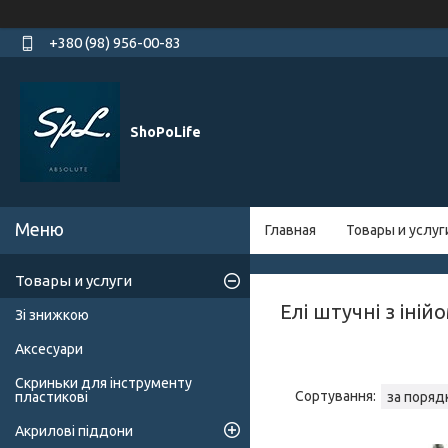
+380 (98) 956-00-83
ShoPoLife
Главная
Товары и услуг
Товары и услуги
Елі штучні з іній
Зі знижкою
Аксесуари
Скриньки для інструменту
пластикові
Акрилові піддони