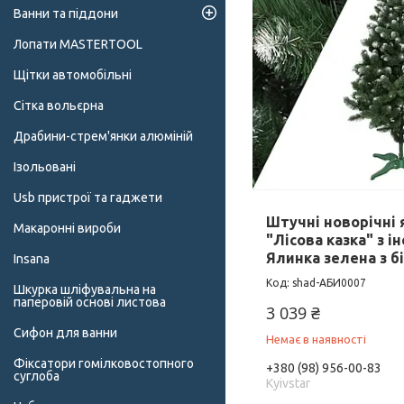
Ванни та піддони
Лопати MASTERTOOL
Щітки автомобільні
Сітка вольєрна
Драбини-стрем'янки алюміній
Ізольовані
Usb пристрої та гаджети
Штучні новорічні 
Макаронні вироби
"Лісова казка" з і
Ялинка зелена з б
Insana
shad-АБИ0007
Шкурка шліфувальна на
паперовій основі листова
3 039 ₴
Сифон для ванни
Немає в наявності
Фіксатори гомілковостопного
+380 (98) 956-00-83
суглоба
Kyivstar