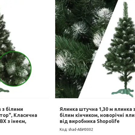
 з білими
Ялинка штучна 1,30 м ялинка 
тор", Класична
білим кінчиком, новорічні ял
ВХ з інеєм,
від виробника Shopolife
shad-АБИ0002