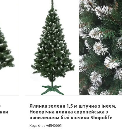
з
Ялинка зелена 1,5 м штучна з інеєм,
инки
Новорічна ялинка європейська з
напиленням білі кінчики Shopolife
shad-АБИ0003