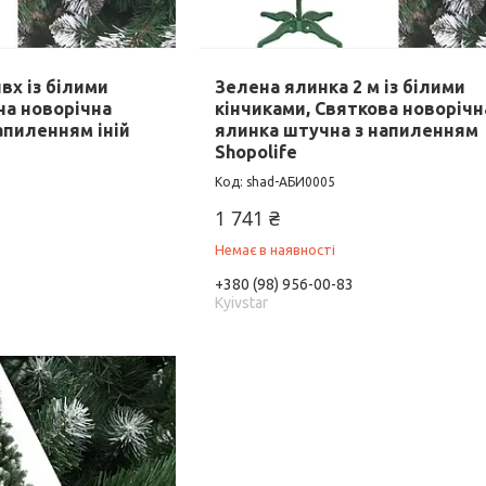
вх із білими
Зелена ялинка 2 м із білими
на новорічна
кінчиками, Святкова новорічн
апиленням іній
ялинка штучна з напиленням
Shopolife
shad-АБИ0005
1 741 ₴
Немає в наявності
+380 (98) 956-00-83
Kyivstar