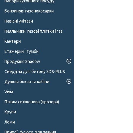
Набори кухонного посуду
Бензинові газонокосарки
Навісні унітази
Паяльники, газові плитки і газ
Кантери
Етажерки і тумби
Продукція Shadow
Свердла для бетону SDS-PLUS
Душові бокси та кабіни
Vivia
Плівка силіконова (прозора)
Крупи
Ломи
Припої, флюси для паяння,