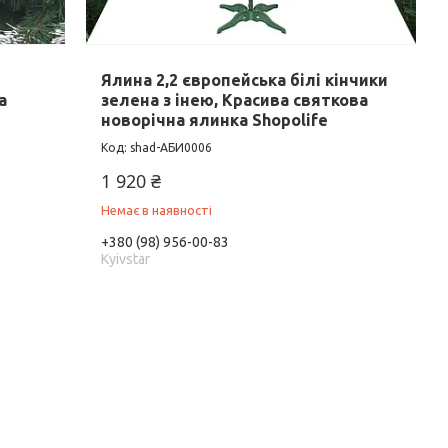
Ялина 2,2 європейська білі кінчики
а
зелена з інею, Красива святкова
новорічна ялинка Shopolife
shad-АБИ0006
1 920 ₴
Немає в наявності
+380 (98) 956-00-83
Kyivstar