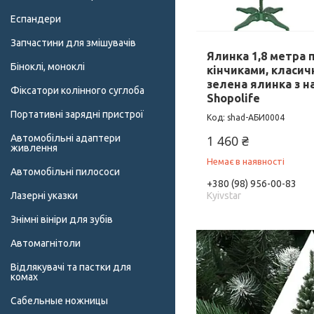
Еспандери
Запчастини для змішувачів
Ялинка 1,8 метра п
Біноклі, моноклі
кінчиками, класич
зелена ялинка з н
Фіксатори колінного суглоба
Shopolife
Портативні зарядні пристрої
shad-АБИ0004
Автомобільні адаптери
1 460 ₴
живлення
Немає в наявності
Автомобільні пилососи
+380 (98) 956-00-83
Лазерні указки
Kyivstar
Знімні вініри для зубів
Автомагнітоли
Відлякувачі та пастки для
комах
Сабельные ножницы