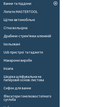
Ванни та піддони
Лопати MASTERTOOL
Щітки автомобільні
Сітка вольєрна
Драбини-стрем'янки алюміній
Ізольовані
Usb пристрої та гаджети
Макаронні вироби
Insana
Шкурка шліфувальна на
паперовій основі листова
Сифон для ванни
Фіксатори гомілковостопного
суглоба