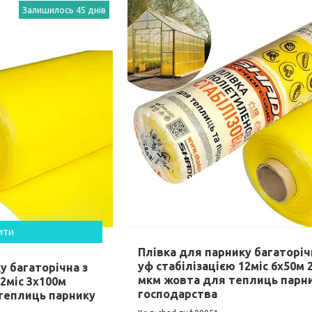
Залишилось 45 днів
ити
Плівка для парнику багаторіч
уф стабілізацією 12міс 6х50м 
у багаторічна з
мкм жовта для теплиць парн
12міс 3х100м
господарства
теплиць парнику