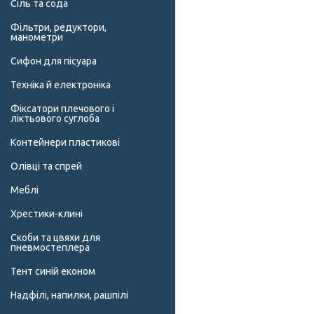
Сіль та сода
Фільтри, редуктори,
манометри
Сифон для пісуара
Техніка й електроніка
Фіксатори плечового і
ліктьового суглоба
Контейнери пластикові
Олівці та спрей
Меблі
Хрестики-клині
Скоби та цвяхи для
пневмостеплера
Тент синій економ
Надфілі, напилки, рашпілі