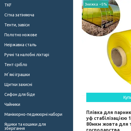
–5%
TKF
Сітка затіняюча
Тенти, завіси
Полотно ножове
Неіржавка сталь
Ручні та налобні ліхтарі
Тент срібло
Мʼякі іграшки
Щитки захисні
Сифон для біде
Куп
Чайники
Плівка для парник
Манікюрно-педикюрні набори
уф стабілізацією 
80мкм жовта для 
Ящики та кошики для
зберігання
господарства