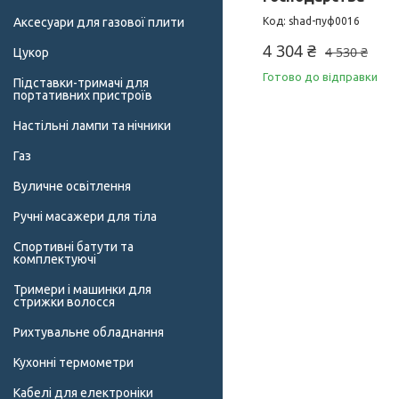
Аксесуари для газової плити
shad-пуф0016
4 304 ₴
4 530 ₴
Цукор
Готово до відправки
Підставки-тримачі для
портативних пристроїв
Настільні лампи та нічники
Газ
Вуличне освітлення
Ручні масажери для тіла
Спортивні батути та
комплектуючі
Тримери і машинки для
стрижки волосся
Рихтувальне обладнання
Кухонні термометри
Кабелі для електроніки