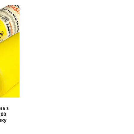
на з
200
ику