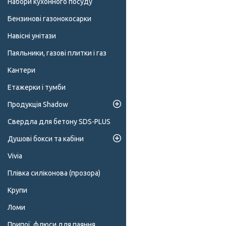
Набори кухонного посуду
Бензинові газонокосарки
Навісні унітази
Паяльники, газові плитки і газ
Кантери
Етажерки і тумби
Продукція Shadow
Свердла для бетону SDS-PLUS
Душові бокси та кабіни
Vivia
Плівка силіконова (прозора)
Крупи
Ломи
Припої, флюси для паяння,