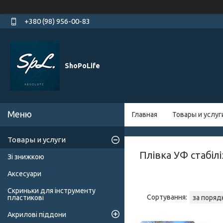
+380 (98) 956-00-83
ShoPoLife
Главная
Товары и услуг
Товары и услуги
Плівка УФ стабіл
Зі знижкою
Аксесуари
Скриньки для інструменту
пластикові
Акрилові піддони