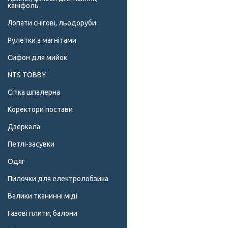
каніфоль
Лопати снігові, льодоруби
Рулетки з магнітами
Сифон для мийок
NTS TOBBY
Сітка шпалерна
Коректори постави
Дзеркала
Петлі-засувки
Одяг
Пилочки для електролобзика
Валики тканинні міді
Газові плити, балони