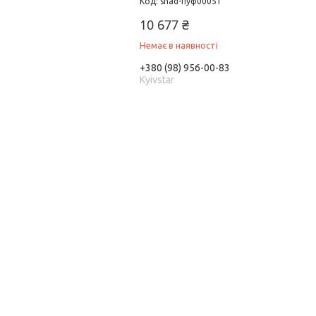
shad-пуф00051
10 677 ₴
Немає в наявності
+380 (98) 956-00-83
Kyivstar