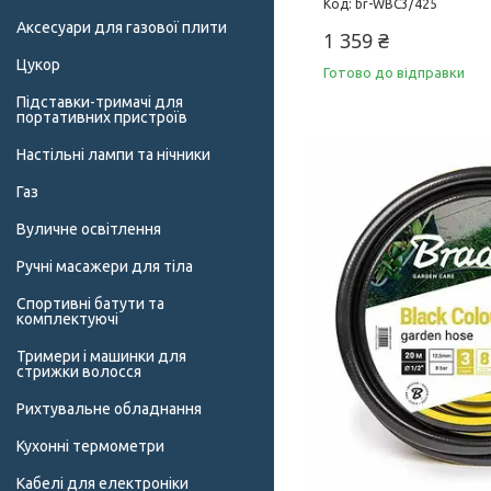
br-WBC3/425
Аксесуари для газової плити
1 359 ₴
Цукор
Готово до відправки
Підставки-тримачі для
портативних пристроїв
Настільні лампи та нічники
Газ
Вуличне освітлення
Ручні масажери для тіла
Спортивні батути та
комплектуючі
Тримери і машинки для
стрижки волосся
Рихтувальне обладнання
Кухонні термометри
Кабелі для електроніки