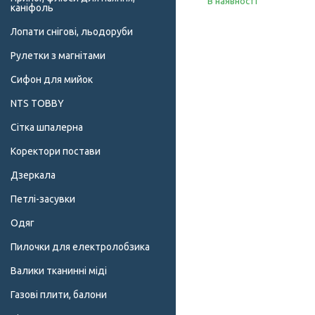
В наявності
каніфоль
Лопати снігові, льодоруби
Рулетки з магнітами
Сифон для мийок
NTS TOBBY
Сітка шпалерна
Коректори постави
Дзеркала
Петлі-засувки
Одяг
Пилочки для електролобзика
Валики тканинні міді
Газові плити, балони