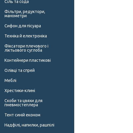
Сіль та сода
Фільтри, редуктори,
манометри
Сифон для пісуара
Техніка й електроніка
Фіксатори плечового і
ліктьового суглоба
Контейнери пластикові
Олівці та спрей
Меблі
Хрестики-клині
Скоби та цвяхи для
пневмостеплера
Тент синій економ
Надфілі, напилки, рашпілі