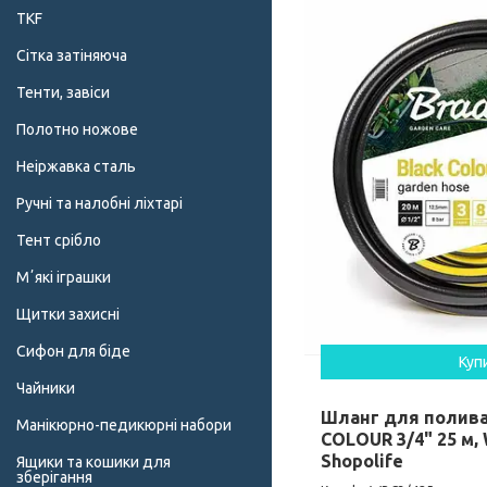
TKF
Сітка затіняюча
Тенти, завіси
Полотно ножове
Неіржавка сталь
Ручні та налобні ліхтарі
Тент срібло
Мʼякі іграшки
Щитки захисні
Сифон для біде
Куп
Чайники
Шланг для полив
Манікюрно-педикюрні набори
COLOUR 3/4" 25 м,
Shopolife
Ящики та кошики для
зберігання