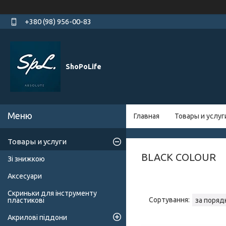
+380 (98) 956-00-83
ShoPoLife
Главная
Товары и услуг
Товары и услуги
BLACK COLOUR
Зі знижкою
Аксесуари
Скриньки для інструменту
пластикові
Акрилові піддони