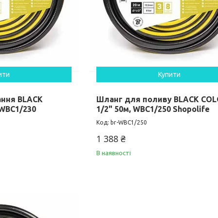
ити
Купити
ання BLACK
Шланг для поливу BLACK CO
 WBC1/230
1/2" 50м, WBC1/250 Shopolife
br-WBC1/250
1 388 ₴
В наявності