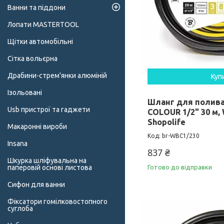
Ванни та піддони
Лопати MASTERTOOL
Щітки автомобільні
Сітка вольєрна
Драбини-стрем'янки алюміній
Куп
Ізольовані
Шланг для полив
Usb пристрої та гаджети
COLOUR 1/2" 30 м,
Shopolife
Макаронні вироби
br-WBC1/230
Insana
837 ₴
Шкурка шліфувальна на
паперовій основі листова
Готово до відправки
Сифон для ванни
Фіксатори гомілковостопного
суглоба