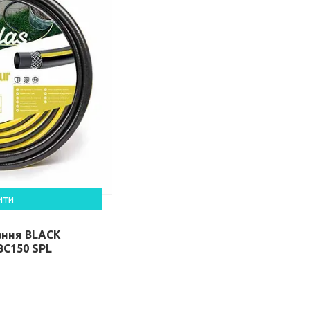
ити
ання BLACK
BC150 SPL