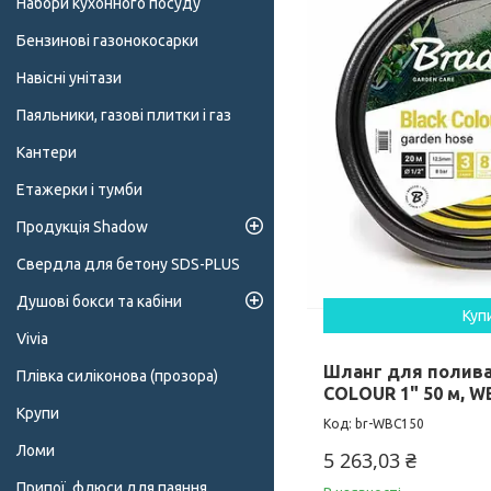
Набори кухонного посуду
Бензинові газонокосарки
Навісні унітази
Паяльники, газові плитки і газ
Кантери
Етажерки і тумби
Продукція Shadow
Свердла для бетону SDS-PLUS
Душові бокси та кабіни
Куп
Vivia
Шланг для полив
Плівка силіконова (прозора)
COLOUR 1" 50 м, W
Крупи
br-WBC150
Ломи
5 263,03 ₴
Припої, флюси для паяння,