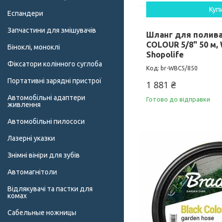
Куп
Еспандери
Запчастини для змішувачів
Шланг для полив
COLOUR 5/8" 50 м,
Біноклі, моноклі
Shopolife
Фіксатори колінного суглоба
br-WBC5/850
Портативні зарядні пристрої
1 881 ₴
Автомобільні адаптери
Готово до відправки
живлення
Автомобільні пилососи
Лазерні указки
Знімні вініри для зубів
Автомагнітоли
Відлякувачі та пастки для
комах
Сабельные ножницы