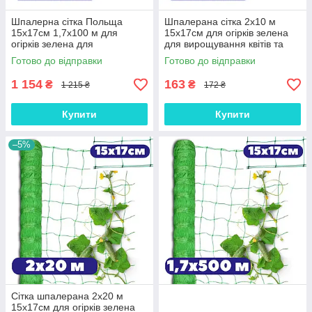
Шпалерна сітка Польща
Шпалерана сітка 2x10 м
15x17см 1,7x100 м для
15x17см для огірків зелена
огірків зелена для
для вирощування квітів та
вирощування квітів УФ-
підвʼязки УФ-стабілізована
Готово до відправки
Готово до відправки
стабілізована Bradas
Bradas
1 154
163
₴
₴
1 215 ₴
172 ₴
Купити
Купити
–5%
Сітка шпалерана 2х20 м
15x17см для огірків зелена