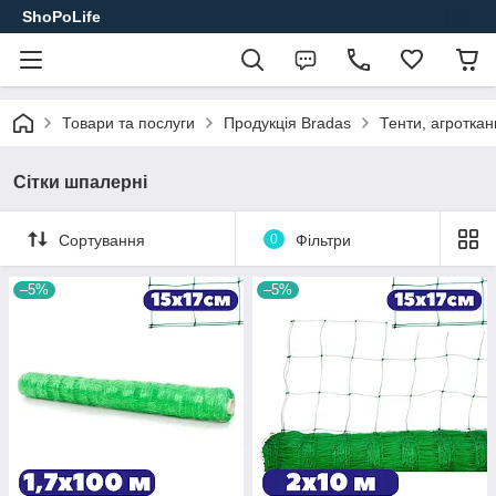
ShoPoLife
Товари та послуги
Продукція Bradas
Тенти, агроткан
Сітки шпалерні
Сортування
0
Фільтри
–5%
–5%