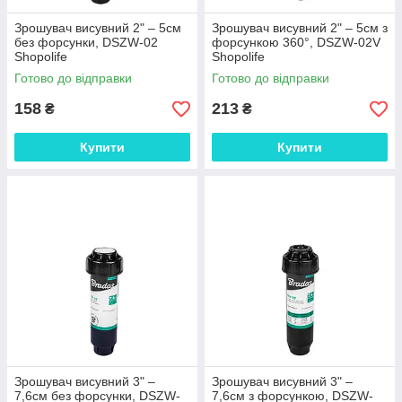
Зрошувач висувний 2" – 5см
Зрошувач висувний 2" – 5см з
без форсунки, DSZW-02
форсункою 360°, DSZW-02V
Shopolife
Shopolife
Готово до відправки
Готово до відправки
158
213
₴
₴
Купити
Купити
Зрошувач висувний 3" –
Зрошувач висувний 3" –
7,6см без форсунки, DSZW-
7,6см з форсункою, DSZW-