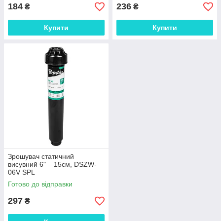
184
236
₴
₴
Купити
Купити
Зрошувач статичний
висувний 6" – 15см, DSZW-
06V SPL
Готово до відправки
297
₴