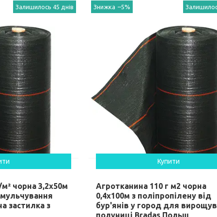
Залишилось 45 днів
–5%
Залишилос
ити
Купити
/м² чорна 3,2х50м
Агротканина 110 г м2 чорна
 мульчування
0,4х100м з поліпропілену від
а застилка з
бур'янів у город для вирощу
полуниці Bradas Польш