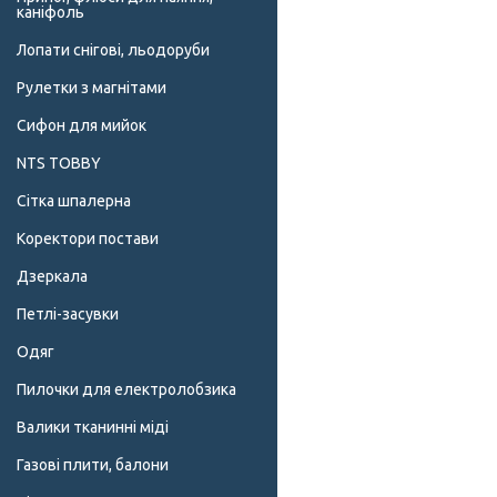
каніфоль
Лопати снігові, льодоруби
Рулетки з магнітами
Сифон для мийок
NTS TOBBY
Сітка шпалерна
Коректори постави
Дзеркала
Петлі-засувки
Одяг
Пилочки для електролобзика
Валики тканинні міді
Газові плити, балони