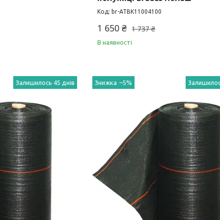
br-ATBK11004100
1 650 ₴
1 737 ₴
В наявності
Залишилось 45 днів
–5%
Залишилос