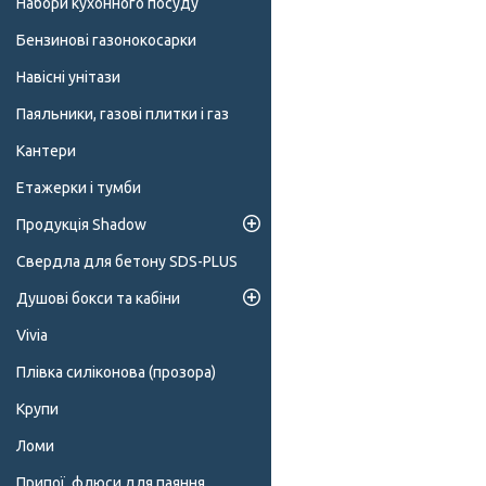
Набори кухонного посуду
Бензинові газонокосарки
Навісні унітази
Паяльники, газові плитки і газ
Кантери
Етажерки і тумби
Продукція Shadow
Свердла для бетону SDS-PLUS
Душові бокси та кабіни
Vivia
Плівка силіконова (прозора)
Крупи
Ломи
Припої, флюси для паяння,