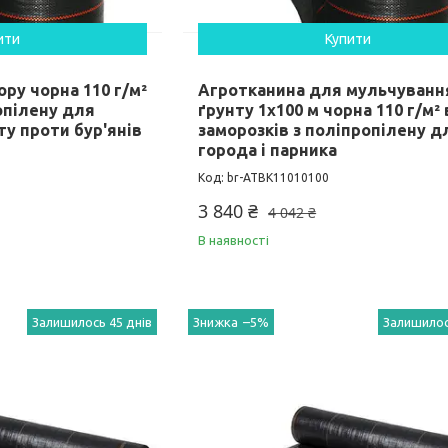
ити
Купити
ору чорна 110 г/м²
Агротканина для мульчуванн
ропілену для
ґрунту 1х100 м чорна 110 г/м² 
у проти бур'янів
заморозків з поліпропілену д
города і парника
br-ATBK11010100
3 840 ₴
4 042 ₴
В наявності
Залишилось 45 днів
–5%
Залишилос