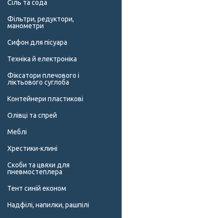
Сіль та сода
Фільтри, редуктори,
манометри
Сифон для пісуара
Техніка й електроніка
Фіксатори плечового і
ліктьового суглоба
Контейнери пластикові
Олівці та спрей
Меблі
Хрестики-клині
Скоби та цвяхи для
пневмостеплера
Тент синій економ
Надфілі, напилки, рашпілі