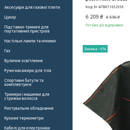
Аксесуари для газової плити
br-ATBK11032050
6 209 ₴
6 536 ₴
Цукор
Готово до відправки
Підставки-тримачі для
портативних пристроїв
Настільні лампи та нічники
–5%
Газ
Вуличне освітлення
Ручні масажери для тіла
Спортивні батути та
комплектуючі
Тримери і машинки для
стрижки волосся
Рихтувальне обладнання
Кухонні термометри
Кабелі для електроніки