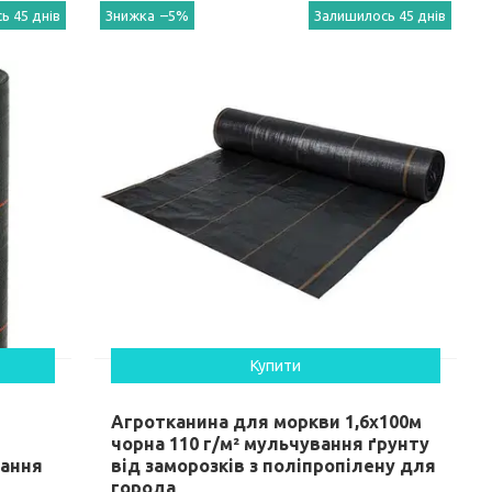
ь 45 днів
–5%
Залишилось 45 днів
Купити
Агротканина для моркви 1,6х100м
чорна 110 г/м² мульчування ґрунту
вання
від заморозків з поліпропілену для
города