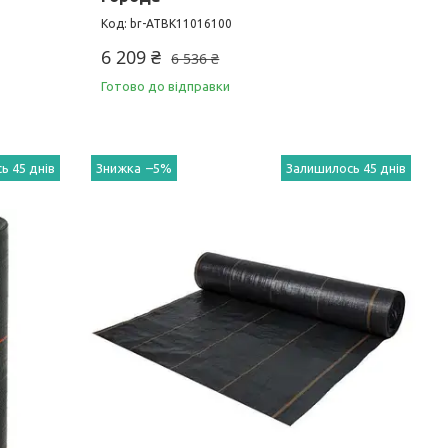
br-ATBK11016100
6 209 ₴
6 536 ₴
Готово до відправки
ь 45 днів
–5%
Залишилось 45 днів