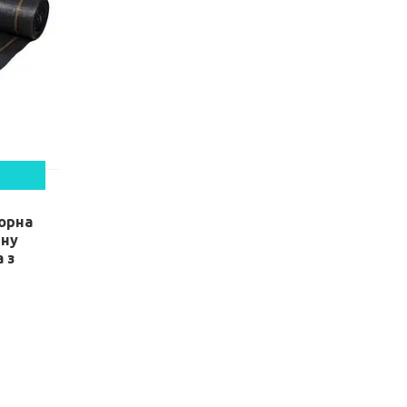
чорна
ену
 з