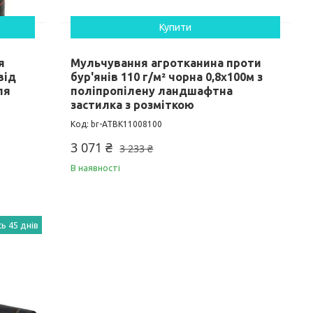
Купити
я
Мульчування агротканина проти
від
бур'янів 110 г/м² чорна 0,8х100м з
ля
поліпропілену ландшафтна
застилка з розміткою
br-ATBK11008100
3 071 ₴
3 233 ₴
В наявності
ь 45 днів