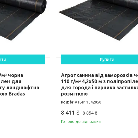
ити
Купити
/м² чорна
Агротканина від заморозків 
ілен для
110 г/м² 4,2х50 м з поліпропіл
нту ландшафтна
для города і парника застилка
кою Bradas
розміткою
br-ATBK11042050
8 411 ₴
8 854 ₴
Готово до відправки