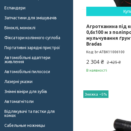
Еспандери
Куп
Запчастини для змішувачів
Агротканина під к
Біноклі, моноклі
0,6х100 м з поліп
Фіксатори колінного суглоба
мульчування ґрунт
Bradas
Портативні зарядні пристрої
br-ATBK11006100
Автомобільні адаптери
2 304 ₴
живлення
2 425 ₴
В наявності
Автомобільні пилососи
Лазерні указки
Знімні вініри для зубів
–5%
Автомагнітоли
Відлякувачі та пастки для
комах
Сабельные ножницы