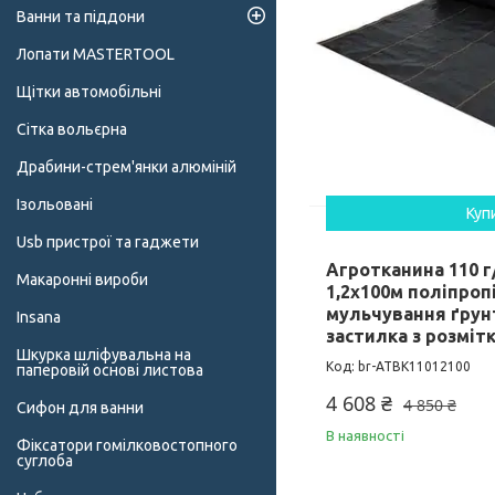
Ванни та піддони
Лопати MASTERTOOL
Щітки автомобільні
Сітка вольєрна
Драбини-стрем'янки алюміній
Ізольовані
Куп
Usb пристрої та гаджети
Агротканина 110 г
Макаронні вироби
1,2х100м поліпроп
мульчування ґру
Insana
застилка з розміт
Шкурка шліфувальна на
br-ATBK11012100
паперовій основі листова
4 608 ₴
4 850 ₴
Сифон для ванни
В наявності
Фіксатори гомілковостопного
суглоба