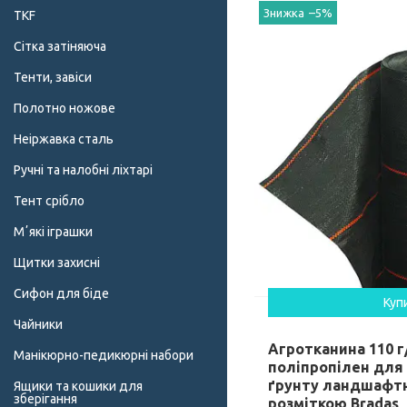
–5%
TKF
Сітка затіняюча
Тенти, завіси
Полотно ножове
Неіржавка сталь
Ручні та налобні ліхтарі
Тент срібло
Мʼякі іграшки
Щитки захисні
Сифон для біде
Куп
Чайники
Агротканина 110 г
Манікюрно-педикюрні набори
поліпропілен для
ґрунту ландшафтн
Ящики та кошики для
зберігання
розміткою Bradas