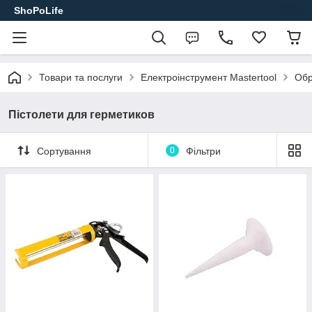
ShoPoLife
Товари та послуги
Електроінструмент Mastertool
Обр
Пістолети для герметиков
Сортування
0
Фільтри