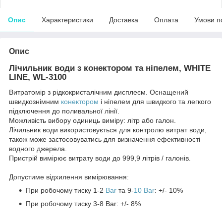
Опис
Характеристики
Доставка
Оплата
Умови п
Опис
Лічильник води з конектором та ніпелем, WHITE
LINE, WL-3100
Витратомір з рідкокристалічним дисплеєм. Оснащений
швидкознімним
конектором
і ніпелем для швидкого та легкого
підключення до поливальної лінії.
Можливість вибору одиниць виміру: літр або галон.
Лічильник води використовується для контролю витрат води,
також може застосовуватись для визначення ефективності
водного джерела.
Пристрій вимірює витрату води до 999,9 літрів / галонів.
Допустиме відхилення вимірювання:
При робочому тиску 1-2
Bar
та 9-
10 Bar
: +/- 10%
При робочому тиску 3-8 Bar: +/- 8%