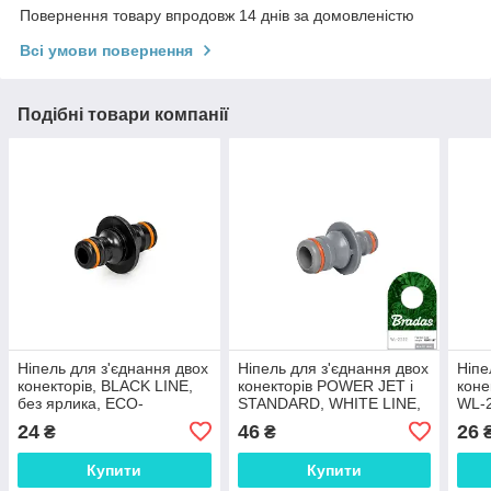
Повернення товару впродовж 14 днів за домовленістю
Всі умови повернення
Подібні товари компанії
Ніпель для з'єднання двох
Ніпель для з'єднання двох
Ніпе
конекторів, BLACK LINE,
конекторів POWER JET і
коне
без ярлика, ECO-
STANDARD, WHITE LINE,
WL-
PWB2200L Shopolife
WL-2202 Shopolife
24
46
26
₴
₴
Купити
Купити