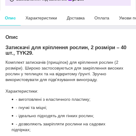
Опис
Характеристики
Доставка
Оплата
Умови п
Опис
Затискачі для кріплення рослин, 2 розміри – 40
шт., TYK29.
Комплект затискачів (прищіпок) для кріплення рослин (2
розміри). Широко застосовуються для закріплення високих
рослин у теплицях та на відкритому ґрунті. Зручно
використовувати для підв'язування винограду.
Характеристики:
- виготовлені з еластичного пластику;
- гнучкі та міцні;
- ідеально підходять для гінких рослин;
- дозволяють закріпляти рослини на садових
підпірках;