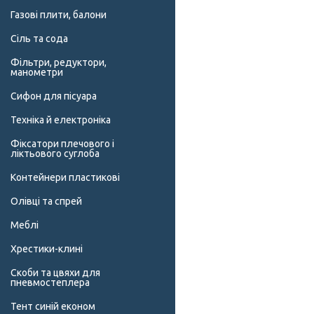
Газові плити, балони
Сіль та сода
Фільтри, редуктори,
манометри
Сифон для пісуара
Техніка й електроніка
Фіксатори плечового і
ліктьового суглоба
Контейнери пластикові
Олівці та спрей
Меблі
Хрестики-клині
Скоби та цвяхи для
пневмостеплера
Тент синій економ