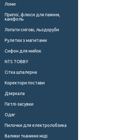
Ломи
Припої, флюси для паяння,
каніфоль
Лопати снігові, льодоруби
Рулетки з магнітами
Сифон для мийок
NTS TOBBY
Сітка шпалерна
Коректори постави
Дзеркала
Петлі-засувки
Одяг
Пилочки для електролобзика
Валики тканинні міді