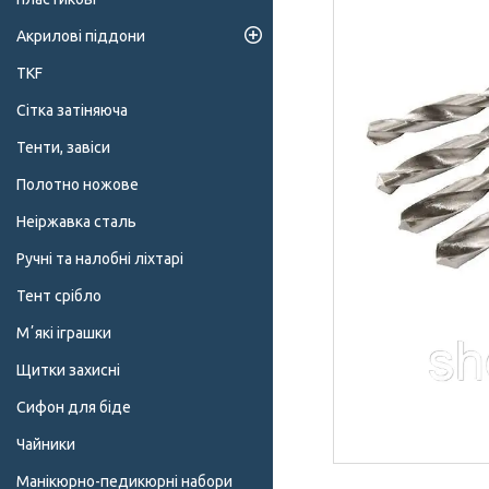
Акрилові піддони
TKF
Сітка затіняюча
Тенти, завіси
Полотно ножове
Неіржавка сталь
Ручні та налобні ліхтарі
Тент срібло
Мʼякі іграшки
Щитки захисні
Сифон для біде
Чайники
Манікюрно-педикюрні набори