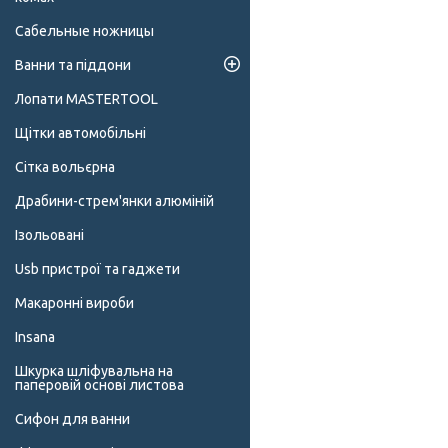
Сабельные ножницы
Ванни та піддони
Лопати MASTERTOOL
Щітки автомобільні
Сітка вольєрна
Драбини-стрем'янки алюміній
Ізольовані
Usb пристрої та гаджети
Макаронні вироби
Insana
Шкурка шліфувальна на
паперовій основі листова
Сифон для ванни