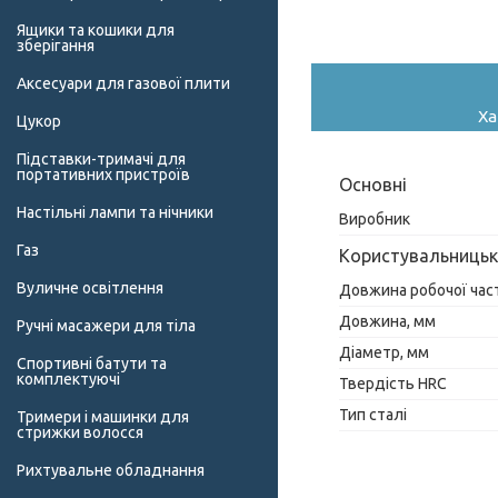
Ящики та кошики для
зберігання
Аксесуари для газової плити
Ха
Цукор
Підставки-тримачі для
портативних пристроїв
Основні
Настільні лампи та нічники
Виробник
Газ
Користувальницьк
Вуличне освітлення
Довжина робочої час
Довжина, мм
Ручні масажери для тіла
Діаметр, мм
Спортивні батути та
комплектуючі
Твердість HRC
Тип сталі
Тримери і машинки для
стрижки волосся
Рихтувальне обладнання