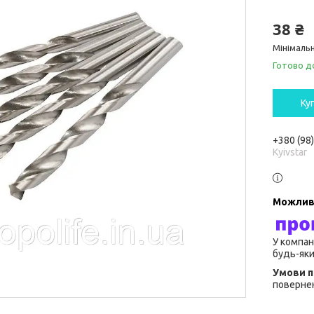
38 ₴
Мінімальн
Готово д
Ку
+380 (98
Kyivstar
У компан
будь-яки
повернен