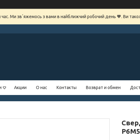
й час. Ми звʼяжемось з вами в найближчий робочий день 🧡. Ви так
и
Акции
О нас
Контакты
Возврат и обмен
Дост
Свер
Р6М5 