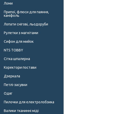
Ломи
Припої, флюси для паяння,
каніфоль
Лопати снігові, льодоруби
Рулетки з магнітами
Сифон для мийок
NTS TOBBY
Сітка шпалерна
Коректори постави
Дзеркала
Петлі-засувки
Одяг
Пилочки для електролобзика
Валики тканинні міді