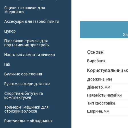
Ящики та кошики для
зберігання
Аксесуари для газової плити
Цукор
Ха
Підставки-тримачі для
портативних пристроїв
Основні
Настільні лампи та нічники
Виробник
Газ
Користувальницьк
Вуличне освітлення
Довжина, мм
Ручні масажери для тіла
Діаметр, мм
Спортивні батути та
Наявність напайки
комплектуючі
Тип хвостовіка
Тримери і машинки для
стрижки волосся
Ширина, мм
Рихтувальне обладнання