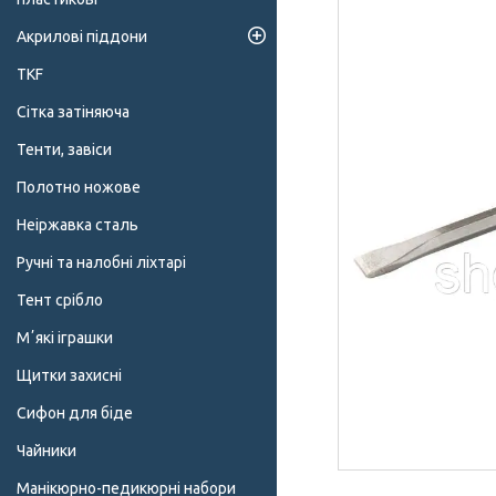
Акрилові піддони
TKF
Сітка затіняюча
Тенти, завіси
Полотно ножове
Неіржавка сталь
Ручні та налобні ліхтарі
Тент срібло
Мʼякі іграшки
Щитки захисні
Сифон для біде
Чайники
Манікюрно-педикюрні набори