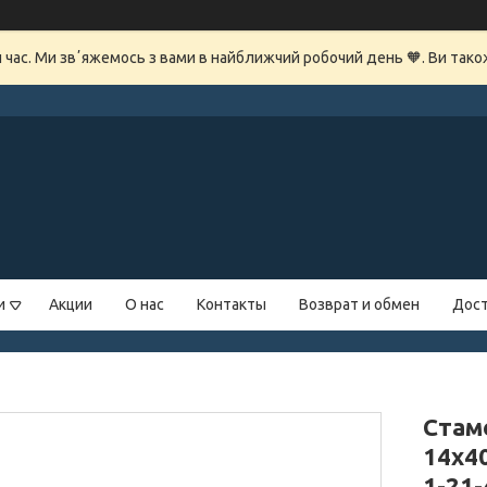
й час. Ми звʼяжемось з вами в найближчий робочий день 🧡. Ви так
и
Акции
О нас
Контакты
Возврат и обмен
Дост
Стам
14х4
1-21-