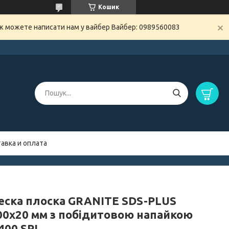
Кошик
ож можете написати нам у вайбер Вайбер: 0989560083
авка и оплата
еска плоска GRANITE SDS-PLUS
00х20 мм з побідитовою напайкою
400 SPL