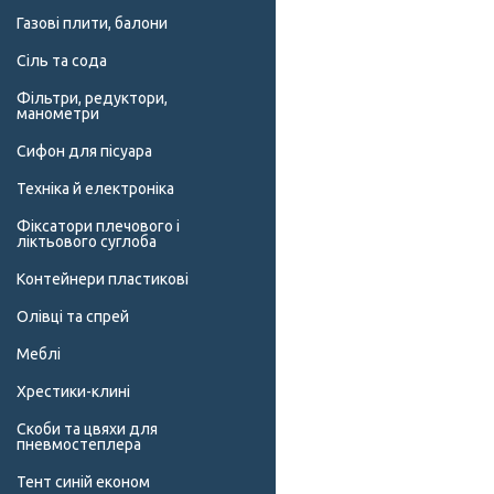
Газові плити, балони
Сіль та сода
Фільтри, редуктори,
манометри
Сифон для пісуара
Техніка й електроніка
Фіксатори плечового і
ліктьового суглоба
Контейнери пластикові
Олівці та спрей
Меблі
Хрестики-клині
Скоби та цвяхи для
пневмостеплера
Тент синій економ