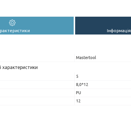
рактеристики
Інформація
Mastertool
і характеристики
5
8,0*12
PU
12