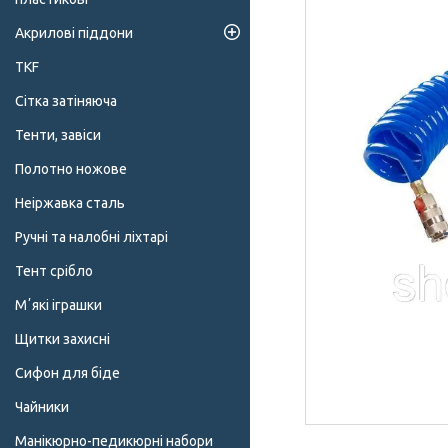
Акрилові піддони
TKF
Сітка затіняюча
Тенти, завіси
Полотно ножове
Неіржавка сталь
Ручні та налобні ліхтарі
Тент срібло
Мʼякі іграшки
Щитки захисні
Сифон для біде
Чайники
Манікюрно-педикюрні набори