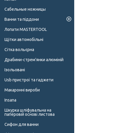
Сабельные ножницы
Ванни та піддони
Лопати MASTERTOOL
Щітки автомобільні
Сітка вольєрна
Драбини-стрем'янки алюміній
Ізольовані
Usb пристрої та гаджети
Макаронні вироби
Insana
Шкурка шліфувальна на
паперовій основі листова
Сифон для ванни