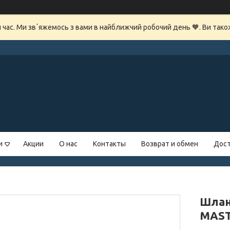
й час. Ми звʼяжемось з вами в найближчий робочий день 🧡. Ви так
и
Акции
О нас
Контакты
Возврат и обмен
Дост
Шлан
MAST