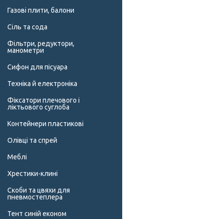
Газові плити, балони
Сіль та сода
Фільтри, редуктори,
манометри
Сифон для пісуара
Техніка й електроніка
Фіксатори плечового і
ліктьового суглоба
Контейнери пластикові
Олівці та спрей
Меблі
Хрестики-клині
Скоби та цвяхи для
пневмостеплера
Тент синій економ