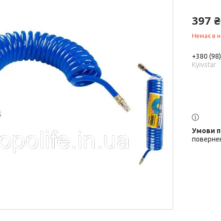
397 ₴
Немає в н
+380 (98
Kyivstar
повернен