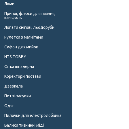
Ломи
Припої, флюси для паяння,
каніфоль
Лопати снігові, льодоруби
Рулетки з магнітами
Сифон для мийок
NTS TOBBY
Сітка шпалерна
Коректори постави
Дзеркала
Петлі-засувки
Одяг
Пилочки для електролобзика
Валики тканинні міді