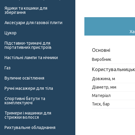
Ящики та кошики для
зберігання
Аксесуари для газової плити
Ха
Цукор
Підставки-тримачі для
портативних пристроїв
Основні
Настільні лампи та нічники
Виробник
Газ
Користувальницьк
Вуличне освітлення
Довжина, м
Діаметр, мм
Ручні масажери для тіла
Матеріал
Спортивні батути та
комплектуючі
Тиск, бар
Тримери і машинки для
стрижки волосся
Рихтувальне обладнання