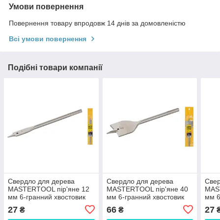
Умови повернення
Повернення товару впродовж 14 днів за домовленістю
Всі умови повернення
Подібні товари компанії
Свердло для дерева
Свердло для дерева
Свер
MASTERTOOL пір'яне 12
MASTERTOOL пір'яне 40
MAS
мм 6-гранний хвостовик
мм 6-гранний хвостовик
мм 6
12-0120 SPL
12-0400 SPL
12-0
27
66
27
₴
₴