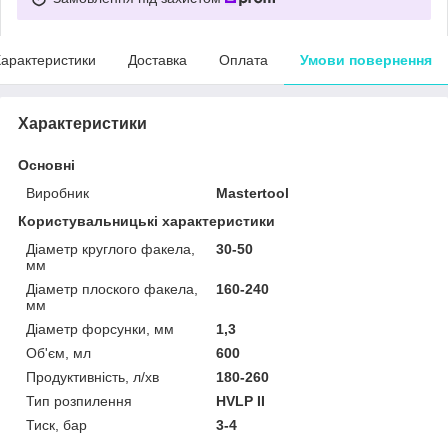
арактеристики
Доставка
Оплата
Умови повернення
Характеристики
Основні
Виробник
Mastertool
Користувальницькі характеристики
Діаметр круглого факела,
30-50
мм
Діаметр плоского факела,
160-240
мм
Діаметр форсунки, мм
1,3
Об'єм, мл
600
Продуктивність, л/хв
180-260
Тип розпилення
НVLP II
Тиск, бар
3-4