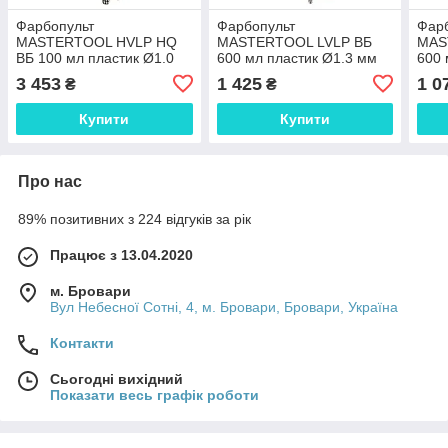
Фарбопульт
Фарбопульт
Фар
MASTERTOOL HVLP HQ
MASTERTOOL LVLP ВБ
MAS
ВБ 100 мл пластик Ø1.0
600 мл пластик Ø1.3 мм
600 
мм 200 л/хв 1.5-3 бар 80-
125-170 л/хв 1.5-2.5 бар
150-
3 453
1 425
1 0
₴
₴
8980 SPL
80-8801 SPL
80-
Купити
Купити
Про нас
89% позитивних з 224 відгуків за рік
Працює з 13.04.2020
м. Бровари
Вул Небесної Сотні, 4, м. Бровари, Бровари, Україна
Контакти
Сьогодні вихідний
Показати весь графік роботи