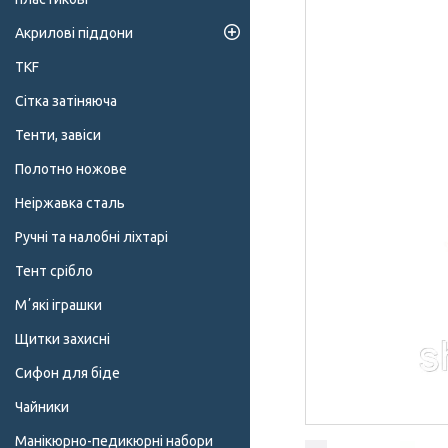
Акрилові піддони
TKF
Сітка затіняюча
Тенти, завіси
Полотно ножове
Неіржавка сталь
Ручні та налобні ліхтарі
Тент срібло
Мʼякі іграшки
Щитки захисні
Сифон для біде
Чайники
Манікюрно-педикюрні набори