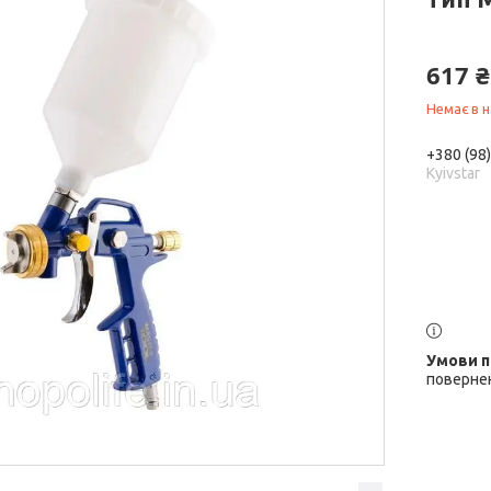
617 ₴
Немає в н
+380 (98
Kyivstar
повернен