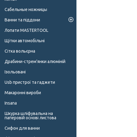
Сабельные ножницы
Ванни та піддони
Лопати MASTERTOOL
Щітки автомобільні
Сітка вольєрна
Драбини-стрем'янки алюміній
Ізольовані
Usb пристрої та гаджети
Макаронні вироби
Insana
Шкурка шліфувальна на
паперовій основі листова
Сифон для ванни