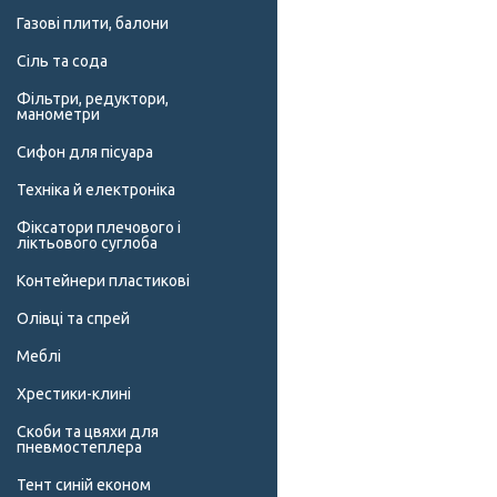
Газові плити, балони
Сіль та сода
Фільтри, редуктори,
манометри
Сифон для пісуара
Техніка й електроніка
Фіксатори плечового і
ліктьового суглоба
Контейнери пластикові
Олівці та спрей
Меблі
Хрестики-клині
Скоби та цвяхи для
пневмостеплера
Тент синій економ