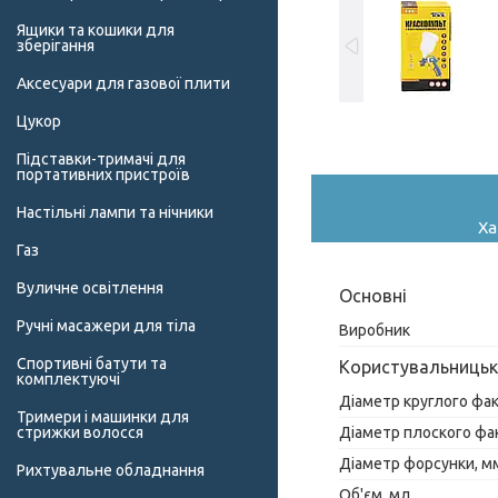
Ящики та кошики для
зберігання
Аксесуари для газової плити
Цукор
Підставки-тримачі для
портативних пристроїв
Настільні лампи та нічники
Ха
Газ
Вуличне освітлення
Основні
Ручні масажери для тіла
Виробник
Спортивні батути та
Користувальницьк
комплектуючі
Діаметр круглого фа
Тримери і машинки для
Діаметр плоского фа
стрижки волосся
Діаметр форсунки, м
Рихтувальне обладнання
Об'єм, мл