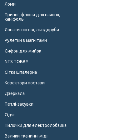
Ломи
Припої, флюси для паяння,
каніфоль
Лопати снігові, льодоруби
Рулетки з магнітами
Сифон для мийок
NTS TOBBY
Сітка шпалерна
Коректори постави
Дзеркала
Петлі-засувки
Одяг
Пилочки для електролобзика
Валики тканинні міді