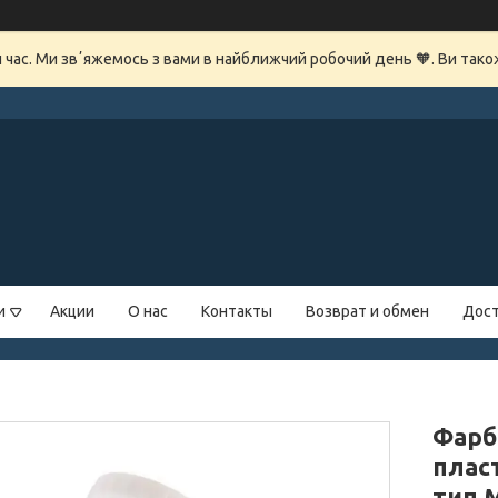
й час. Ми звʼяжемось з вами в найближчий робочий день 🧡. Ви так
и
Акции
О нас
Контакты
Возврат и обмен
Дост
Фарб
пласт
тип 