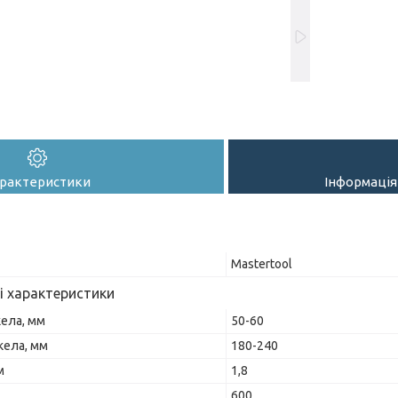
рактеристики
Інформація
Mastertool
і характеристики
кела, мм
50-60
кела, мм
180-240
м
1,8
600