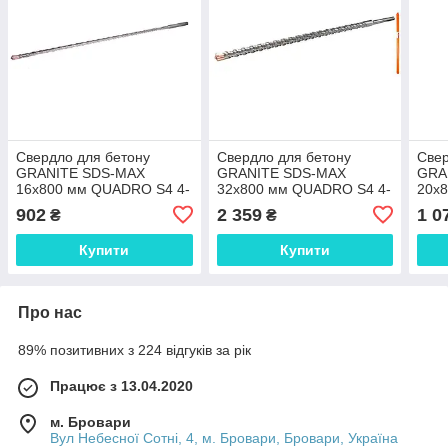
Свердло для бетону
Свердло для бетону
Свер
GRANITE SDS-MAX
GRANITE SDS-MAX
GRA
16х800 мм QUADRO S4 4-
32х800 мм QUADRO S4 4-
20х
16-800 Shopolife
32-800 Shopolife
20-8
902
2 359
1 0
₴
₴
Купити
Купити
Про нас
89% позитивних з 224 відгуків за рік
Працює з 13.04.2020
м. Бровари
Вул Небесної Сотні, 4, м. Бровари, Бровари, Україна