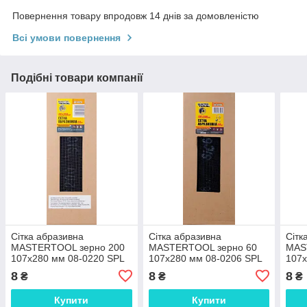
Повернення товару впродовж 14 днів за домовленістю
Всі умови повернення
Подібні товари компанії
Сітка абразивна
Сітка абразивна
Сітк
MASTERTOOL зерно 200
MASTERTOOL зерно 60
MAS
107х280 мм 08-0220 SPL
107х280 мм 08-0206 SPL
107х
8
8
8
₴
₴
₴
Купити
Купити