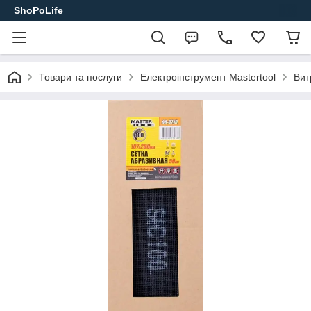
ShoPoLife
Товари та послуги
Електроінструмент Mastertool
Вит