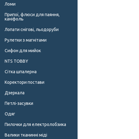
Ломи
Припої, флюси для паяння,
каніфоль
Лопати снігові, льодоруби
Рулетки з магнітами
Сифон для мийок
NTS TOBBY
Сітка шпалерна
Коректори постави
Дзеркала
Петлі-засувки
Одяг
Пилочки для електролобзика
Валики тканинні міді