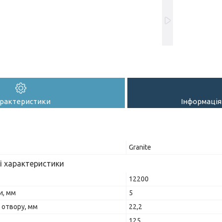
рактеристики
Інформація
Granite
і характеристики
12200
и, мм
5
 отвору, мм
22,2
125