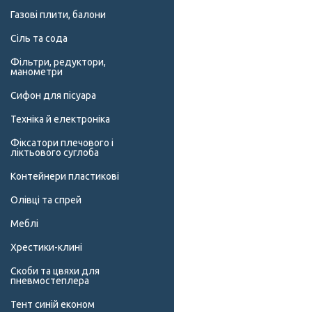
Газові плити, балони
Сіль та сода
Фільтри, редуктори,
манометри
Сифон для пісуара
Техніка й електроніка
Фіксатори плечового і
ліктьового суглоба
Контейнери пластикові
Олівці та спрей
Меблі
Хрестики-клині
Скоби та цвяхи для
пневмостеплера
Тент синій економ