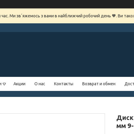
й час. Ми звʼяжемось з вами в найближчий робочий день 🧡. Ви так
и
Акции
О нас
Контакты
Возврат и обмен
Дост
Диск
мм 9-