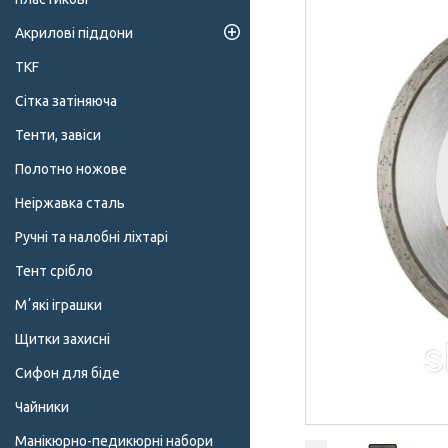
Акрилові піддони
TKF
Сітка затіняюча
Тенти, завіси
Полотно ножове
Неіржавка сталь
Ручні та налобні ліхтарі
Тент срібло
Мʼякі іграшки
Щитки захисні
Сифон для біде
Чайники
Манікюрно-педикюрні набори