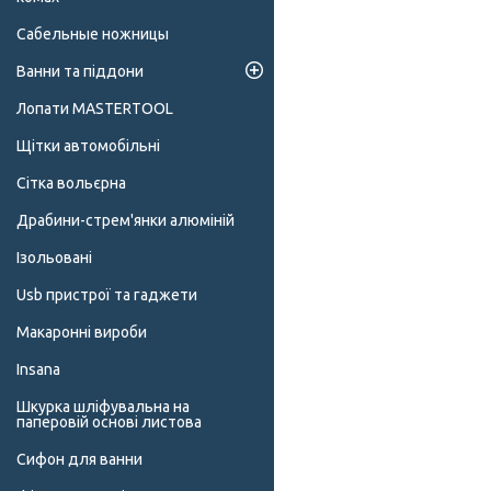
Сабельные ножницы
Ванни та піддони
Лопати MASTERTOOL
Щітки автомобільні
Сітка вольєрна
Драбини-стрем'янки алюміній
Ізольовані
Usb пристрої та гаджети
Макаронні вироби
Insana
Шкурка шліфувальна на
паперовій основі листова
Сифон для ванни