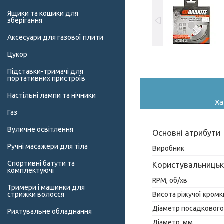
Ящики та кошики для
зберігання
Аксесуари для газової плити
Цукор
Підставки-тримачі для
портативних пристроїв
Настільні лампи та нічники
Ха
Газ
Вуличне освітлення
Основні атрибути
Ручні масажери для тіла
Виробник
Спортивні батути та
Користувальницьк
комплектуючі
RPM, об/хв
Тримери і машинки для
Висота ріжучої кромк
стрижки волосся
Діаметр посадкового
Рихтувальне обладнання
Діаметр, мм