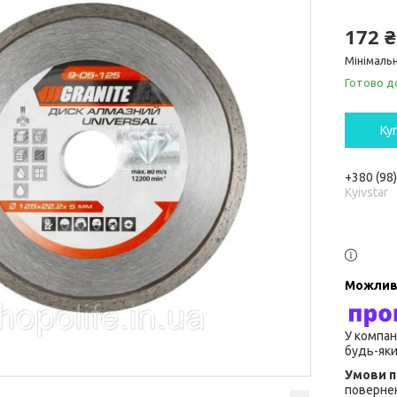
172 ₴
Мінімальн
Готово д
Ку
+380 (98
Kyivstar
У компан
будь-яки
повернен