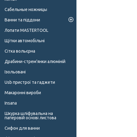
Сабельные ножницы
Ванни та піддони
Лопати MASTERTOOL
Щітки автомобільні
Сітка вольєрна
Драбини-стрем'янки алюміній
Ізольовані
Usb пристрої та гаджети
Макаронні вироби
Insana
Шкурка шліфувальна на
паперовій основі листова
Сифон для ванни