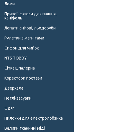
Ломи
Припої, флюси для паяння,
каніфоль
Лопати снігові, льодоруби
Рулетки з магнітами
Сифон для мийок
NTS TOBBY
Сітка шпалерна
Коректори постави
Дзеркала
Петлі-засувки
Одяг
Пилочки для електролобзика
Валики тканинні міді