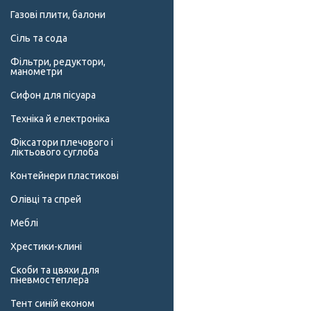
Газові плити, балони
Сіль та сода
Фільтри, редуктори,
манометри
Сифон для пісуара
Техніка й електроніка
Фіксатори плечового і
ліктьового суглоба
Контейнери пластикові
Олівці та спрей
Меблі
Хрестики-клині
Скоби та цвяхи для
пневмостеплера
Тент синій економ