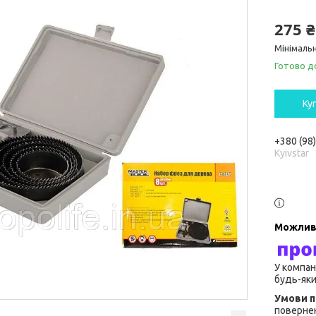
275 ₴
Мінімальн
Готово д
Ку
+380 (98
Kyivstar
У компан
будь-яки
повернен