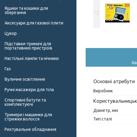
Ящики та кошики для
зберігання
Аксесуари для газової плити
Цукор
Підставки-тримачі для
портативних пристроїв
Настільні лампи та нічники
Ха
Газ
Вуличне освітлення
Основні атрибути
Ручні масажери для тіла
Виробник
Спортивні батути та
Користувальницьк
комплектуючі
Діаметр, мм
Тримери і машинки для
Тип сталі
стрижки волосся
Рихтувальне обладнання