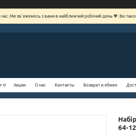
й час. Ми звʼяжемось з вами в найближчий робочий день 🧡. Ви так
и
Акции
О нас
Контакты
Возврат и обмен
Дост
Набі
64-12