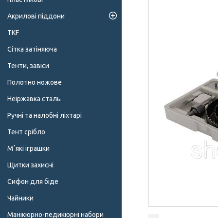
Акрилові піддони
TKF
Сітка затіняюча
Тенти, завіси
Полотно ножове
Неіржавка сталь
Ручні та налобні ліхтарі
Тент срібло
Мʼякі іграшки
Щитки захисні
Сифон для біде
Чайники
Манікюрно-педикюрні набори