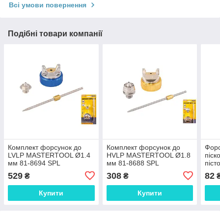
Всі умови повернення
Подібні товари компанії
Комплект форсунок до
Комплект форсунок до
Форс
LVLP MASTERTOOL Ø1.4
HVLP MASTERTOOL Ø1.8
піск
мм 81-8694 SPL
мм 81-8688 SPL
піс
Ø6 м
529
308
82
₴
₴
Купити
Купити