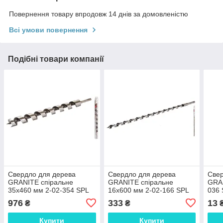
Повернення товару впродовж 14 днів за домовленістю
Всі умови повернення
Подібні товари компанії
Свердло для дерева
Свердло для дерева
Свер
GRANITE спіральне
GRANITE спіральне
GRAN
35х460 мм 2-02-354 SPL
16х600 мм 2-02-166 SPL
036
976
333
13
₴
₴
Купити
Купити