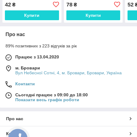
+30 150х1.6х22.2 мм 8-06-
+30 230х2.0х22.2 мм 8-06-
+30 
42
78
52
₴
₴
151 SPL
231 SPL
180
Купити
Купити
Про нас
89% позитивних з 223 відгуків за рік
Працює з 13.04.2020
м. Бровари
Вул Небесної Сотні, 4, м. Бровари, Бровари, Україна
Контакти
Сьогодні працює з 09:00 до 18:00
Показати весь графік роботи
Про нас
Контакти