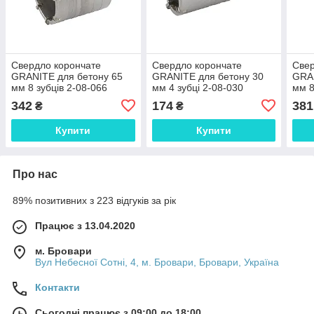
Свердло корончате
Свердло корончате
Свер
GRANITE для бетону 65
GRANITE для бетону 30
GRAN
мм 8 зубців 2-08-066
мм 4 зубці 2-08-030
мм 8
Shopolife
Shopolife
Shop
342
174
381
₴
₴
Купити
Купити
Про нас
89% позитивних з 223 відгуків за рік
Працює з 13.04.2020
м. Бровари
Вул Небесної Сотні, 4, м. Бровари, Бровари, Україна
Контакти
Сьогодні працює з 09:00 до 18:00