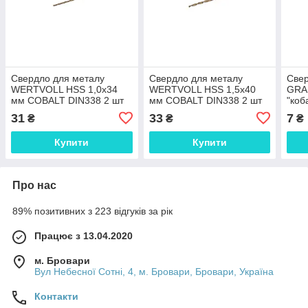
Свердло для металу
Свердло для металу
Свер
WERTVOLL HSS 1,0х34
WERTVOLL HSS 1,5х40
GRA
мм COBALT DIN338 2 шт
мм COBALT DIN338 2 шт
"коб
DR-5010 Shopolife
DR-5015 Shopolife
010 
31
33
7
₴
₴
₴
Купити
Купити
Про нас
89% позитивних з 223 відгуків за рік
Працює з 13.04.2020
м. Бровари
Вул Небесної Сотні, 4, м. Бровари, Бровари, Україна
Контакти