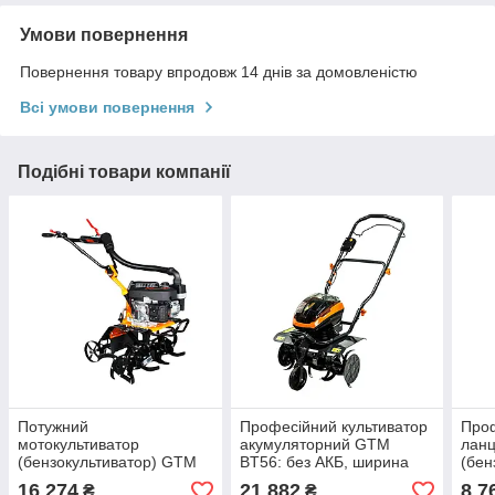
Умови повернення
Повернення товару впродовж 14 днів за домовленістю
Всі умови повернення
Подібні товари компанії
Потужний
Професійний культиватор
Проф
мотокультиватор
акумуляторний GTM
ланц
(бензокультиватор) GTM
BT56: без АКБ, ширина
(бе
G-4,5/55: 3300 Вт, ширина
обробки 36-56см (83551)
2.4 
16 274
21 882
8 7
₴
₴