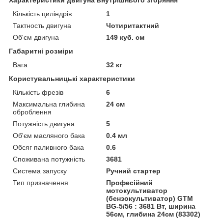
Кількість циліндрів
1
Тактность двигуна
Чотиритактний
Об'єм двигуна
149 куб. см
Габаритні розміри
Вага
32 кг
Користувальницькі характеристики
Кількість фрезів
6
Максимальна глибина
24 см
оброблення
Потужність двигуна
5
Об'єм масляного бака
0.4 мл
Обсяг паливного бака
0.6
Споживана потужність
3681
Система запуску
Ручний стартер
Тип призначення
Професійний
мотокультиватор
(бензокультиватор) GTM
BG-5/56 : 3681 Вт, ширина
56см, глибина 24см (83302)