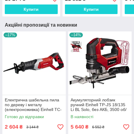
55см, глибина 15см, 6
SHO
(831
фрез, ваг SPL
Купити
Купити
Акційні пропозиції та новинки
–17%
–14%
Електрична шабельна пила
Акумуляторний лобзик
по дереву і металу
ручний Einhell TP-JS 18/135
(електроноживка) Einhell TC-
Li BL Solo, без АКБ, 3500 об/
AP 650 E: 650 Вт шабельна
хв
Готово до відправки
В наявності
SPL
2 604
5 640
₴
₴
3 144 ₴
6 552 ₴