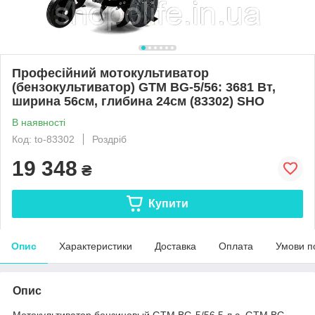
Професійний мотокультиватор
(бензокультиватор) GTM BG-5/56: 3681 Вт,
ширина 56см, глибина 24см (83302) SHO
В наявності
Код: to-83302
Роздріб
19 348
₴
Купити
Опис
Характеристики
Доставка
Оплата
Умови п
Опис
Мотокультиватор бензиновый GTM BG-5/56 5 л.с. GTM BG-