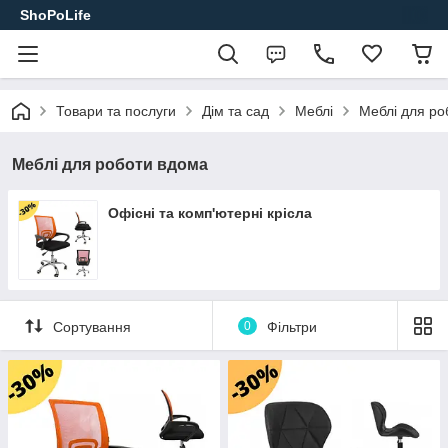
ShoPoLife
Товари та послуги
Дім та сад
Меблі
Меблі для ро
Меблі для роботи вдома
Офісні та комп'ютерні крісла
Сортування
0
Фільтри