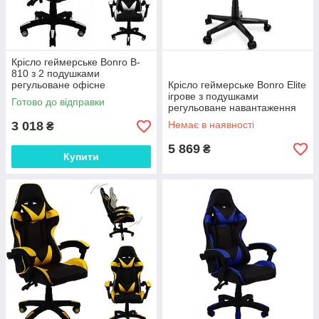
Крісло геймерське Bonro B-
810 з 2 подушками
регульоване офісне
Крісло геймерське Bonro Elite
навантаження 120 кг чорно-
ігрове з подушками
Готово до відправки
біле (bo-42300050)
регульоване навантаження
120 кг чорне на колесах (bo-
3 018
Немає в наявності
₴
42300107)
5 869
₴
Купити