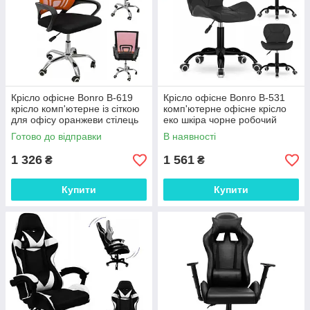
Крісло офісне Bonro B-619
Крісло офісне Bonro B-531
крісло комп'ютерне із сіткою
комп'ютерне офісне крісло
для офісу оранжеви стілець
еко шкіра чорне робочий
тканинний робочий для дому
стілець для офісу та дому
Готово до відправки
В наявності
1 326
1 561
₴
₴
Купити
Купити